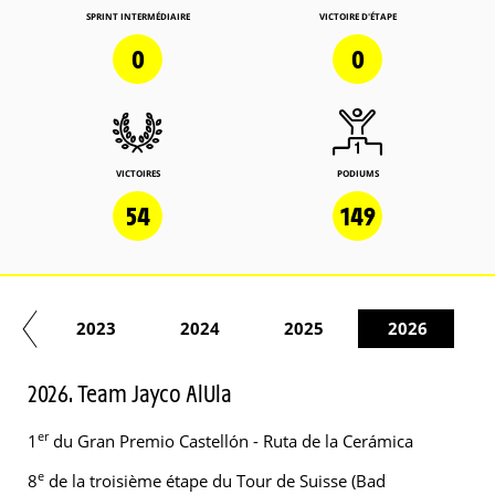
SPRINT INTERMÉDIAIRE
VICTOIRE D'ÉTAPE
0
0
VICTOIRES
PODIUMS
54
149
22
2023
2024
2025
2026
2026. Team Jayco AlUla
er
1
du Gran Premio Castellón - Ruta de la Cerámica
e
8
de la troisième étape du Tour de Suisse (Bad