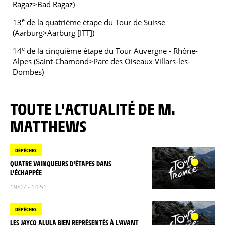
Ragaz>Bad Ragaz)
e
13
de la quatrième étape du Tour de Suisse
(Aarburg>Aarburg [ITT])
e
14
de la cinquième étape du Tour Auvergne - Rhône-
Alpes (Saint-Chamond>Parc des Oiseaux Villars-les-
Dombes)
TOUTE L'ACTUALITÉ DE M.
MATTHEWS
DÉPÊCHES
QUATRE VAINQUEURS D'ÉTAPES DANS
L'ÉCHAPPÉE
19/07 - 14:51
DÉPÊCHES
LES JAYCO ALULA BIEN REPRÉSENTÉS À L'AVANT