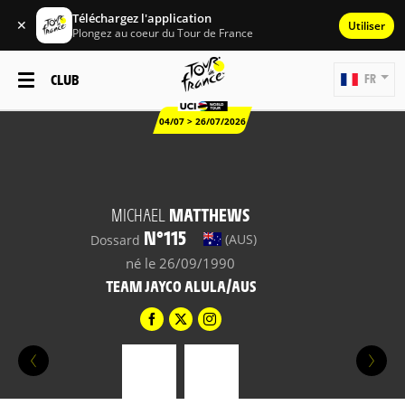
Téléchargez l'application
✕
Utiliser
Plongez au coeur du Tour de France
CLUB
FR
04/07 > 26/07/2026
MICHAEL
MATTHEWS
N°115
(AUS)
Dossard
né le 26/09/1990
TEAM JAYCO ALULA/AUS