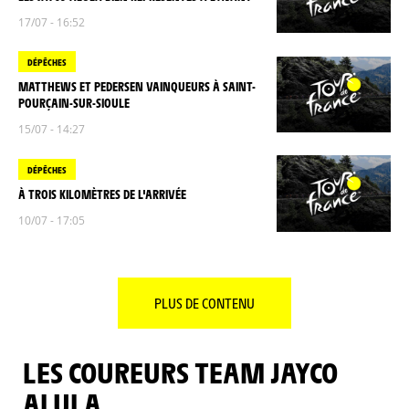
17/07 - 16:52
DÉPÊCHES
MATTHEWS ET PEDERSEN VAINQUEURS À SAINT-
POURÇAIN-SUR-SIOULE
15/07 - 14:27
DÉPÊCHES
À TROIS KILOMÈTRES DE L'ARRIVÉE
10/07 - 17:05
PLUS DE CONTENU
LES COUREURS TEAM JAYCO
ALULA