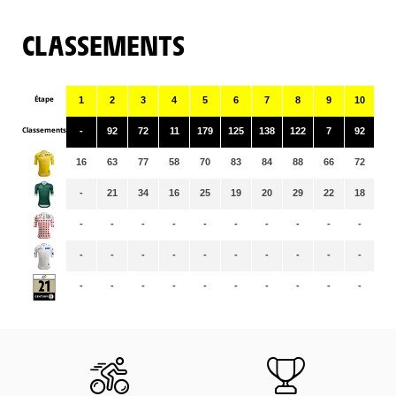
CLASSEMENTS
Étape
1
2
3
4
5
6
7
8
9
10
11
Classements
-
92
72
11
179
125
138
122
7
92
12
16
63
77
58
70
83
84
88
66
72
70
-
21
34
16
25
19
20
29
22
18
22
-
-
-
-
-
-
-
-
-
-
-
-
-
-
-
-
-
-
-
-
-
-
-
-
-
-
-
-
-
-
-
-
-