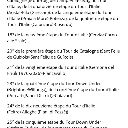
Catalogne (Mont-roig del Camp>Vila-seca), du Tour
d'Italie, de la quatorzième étape du Tour d'Italie
(Aosta>Pila (Gressan)), de la cinquième étape du Tour
d'Italie (Praia a Mare>Potenza), de la quatrième étape du
Tour d'Italie (Catanzaro>Cosenza)
e
18
de la neuvième étape du Tour d'Italie (Cervia>Corno
alle Scale)
e
20
de la première étape du Tour de Catalogne (Sant Feliu
de Guíxols>Sant Feliu de Guíxols)
e
21
de la vingtième étape du Tour d'Italie (Gemona del
Friuli 1976-2026>Piancavallo)
e
23
de la quatrième étape du Tour Down Under
(Brighton>Willunga), de la onzième étape du Tour d'Italie
(Porcari (Paper District)>Chiavari)
e
24
de la dix-neuvième étape du Tour d'Italie
(Feltre>Alleghe (Piani di Pezzè))
e
25
de la cinquième étape du Tour Down Under