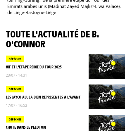
(Stirling>Stirling), de la première étape du Tour des
Émirats arabes unis (Madinat Zayed Majlis>Liwa Palace),
de Liège-Bastogne-Liège
TOUTE L'ACTUALITÉ DE B.
O'CONNOR
DÉPÊCHES
VIF ET L'ÉTAPE REINE DU TOUR 2025
23/07 - 14:31
DÉPÊCHES
LES JAYCO ALULA BIEN REPRÉSENTÉS À L'AVANT
17/07 - 16:52
DÉPÊCHES
CHUTE DANS LE PELOTON