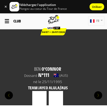
Téléchargez l'application
✕
Utiliser
Plongez au coeur du Tour de France
CLUB
FR
04/07 > 26/07/2026
BEN
O'CONNOR
N°111
(AUS)
Dossard
né le 25/11/1995
TEAM JAYCO ALULA/AUS