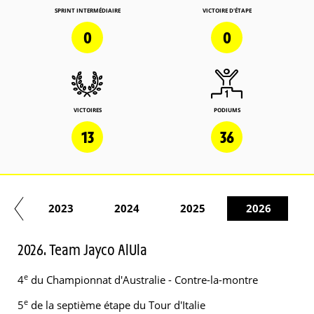
SPRINT INTERMÉDIAIRE
VICTOIRE D'ÉTAPE
0
0
VICTOIRES
PODIUMS
13
36
22
2023
2024
2025
2026
2026. Team Jayco AlUla
e
4
du Championnat d'Australie - Contre-la-montre
e
5
de la septième étape du Tour d'Italie