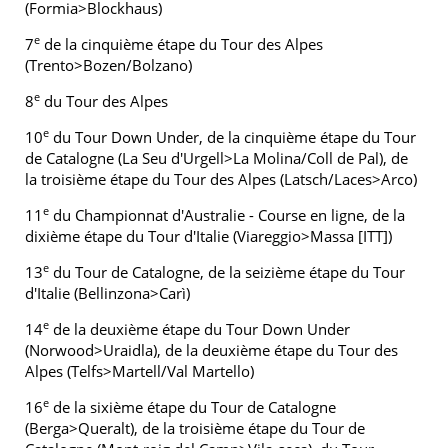
(Formia>Blockhaus)
e
7
de la cinquième étape du Tour des Alpes
(Trento>Bozen/Bolzano)
e
8
du Tour des Alpes
e
10
du Tour Down Under, de la cinquième étape du Tour
de Catalogne (La Seu d'Urgell>La Molina/Coll de Pal), de
la troisième étape du Tour des Alpes (Latsch/Laces>Arco)
e
11
du Championnat d'Australie - Course en ligne, de la
dixième étape du Tour d'Italie (Viareggio>Massa [ITT])
e
13
du Tour de Catalogne, de la seizième étape du Tour
d'Italie (Bellinzona>Carì)
e
14
de la deuxième étape du Tour Down Under
(Norwood>Uraidla), de la deuxième étape du Tour des
Alpes (Telfs>Martell/Val Martello)
e
16
de la sixième étape du Tour de Catalogne
(Berga>Queralt), de la troisième étape du Tour de