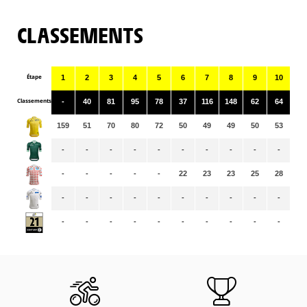
CLASSEMENTS
Étape
1
2
3
4
5
6
7
8
9
10
11
Classements
-
40
81
95
78
37
116
148
62
64
15
159
51
70
80
72
50
49
49
50
53
52
-
-
-
-
-
-
-
-
-
-
-
-
-
-
-
-
22
23
23
25
28
28
-
-
-
-
-
-
-
-
-
-
-
-
-
-
-
-
-
-
-
-
-
-