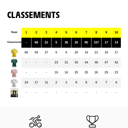
CLASSEMENTS
Étape
1
2
3
4
5
6
7
8
9
10
11
Classements
-
68
22
5
36
26
85
157
17
14
36
66
59
37
6
6
20
19
21
19
17
17
-
-
-
23
31
35
44
46
47
42
44
-
-
-
15
16
25
25
26
29
23
23
24
17
11
2
2
8
8
8
7
6
6
-
-
-
-
-
-
-
-
-
-
-