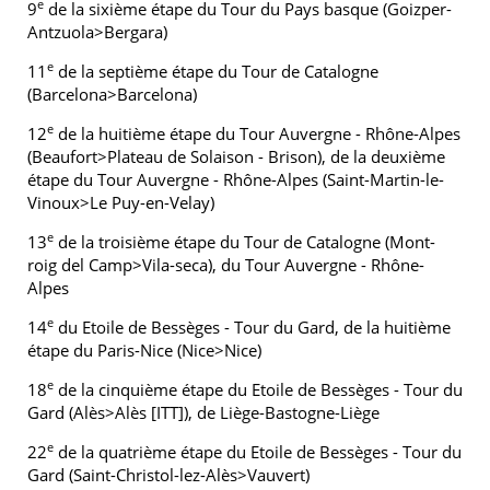
e
9
de la sixième étape du Tour du Pays basque (Goizper-
Antzuola>Bergara)
e
11
de la septième étape du Tour de Catalogne
(Barcelona>Barcelona)
e
12
de la huitième étape du Tour Auvergne - Rhône-Alpes
(Beaufort>Plateau de Solaison - Brison), de la deuxième
étape du Tour Auvergne - Rhône-Alpes (Saint-Martin-le-
Vinoux>Le Puy-en-Velay)
e
13
de la troisième étape du Tour de Catalogne (Mont-
roig del Camp>Vila-seca), du Tour Auvergne - Rhône-
Alpes
e
14
du Etoile de Bessèges - Tour du Gard, de la huitième
étape du Paris-Nice (Nice>Nice)
e
18
de la cinquième étape du Etoile de Bessèges - Tour du
Gard (Alès>Alès [ITT]), de Liège-Bastogne-Liège
e
22
de la quatrième étape du Etoile de Bessèges - Tour du
Gard (Saint-Christol-lez-Alès>Vauvert)