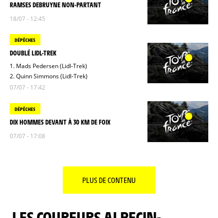
RAMSES DEBRUYNE NON-PARTANT
18/07 - 12:45
DÉPÊCHES
DOUBLÉ LIDL-TREK
1. Mads Pedersen (Lidl-Trek)
2. Quinn Simmons (Lidl-Trek)
07/07 - 17:42
DÉPÊCHES
DIX HOMMES DEVANT À 30 KM DE FOIX
07/07 - 17:08
PLUS DE CONTENU
LES COUREURS ALPECIN-