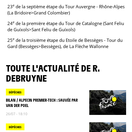
e
23
de la septième étape du Tour Auvergne - Rhône-Alpes
(La Bridoire>Grand Colombier)
e
24
de la première étape du Tour de Catalogne (Sant Feliu
de Guíxols>Sant Feliu de Guíxols)
e
25
de la troisième étape du Etoile de Bessèges - Tour du
Gard (Bessèges>Bessèges), de La Flèche Wallonne
TOUTE L'ACTUALITÉ DE R.
DEBRUYNE
DÉPÊCHES
BILAN / ALPECIN PREMIER-TECH : SAUVÉE PAR
VAN DER POEL
26/07 - 18:10
DÉPÊCHES