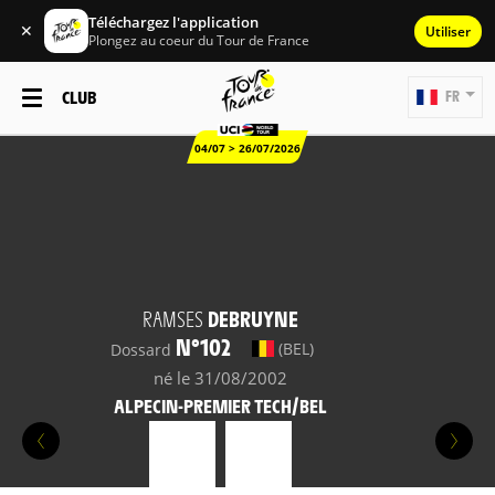
Téléchargez l'application
✕
Utiliser
Plongez au coeur du Tour de France
CLUB
FR
04/07 > 26/07/2026
RAMSES
DEBRUYNE
N°102
(BEL)
Dossard
né le 31/08/2002
ALPECIN-PREMIER TECH/BEL