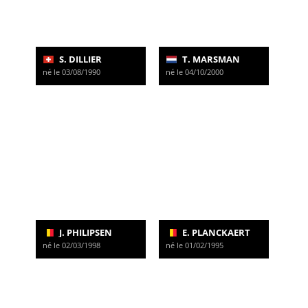
S. DILLIER
T. MARSMAN
né le 03/08/1990
né le 04/10/2000
J. PHILIPSEN
E. PLANCKAERT
né le 02/03/1998
né le 01/02/1995