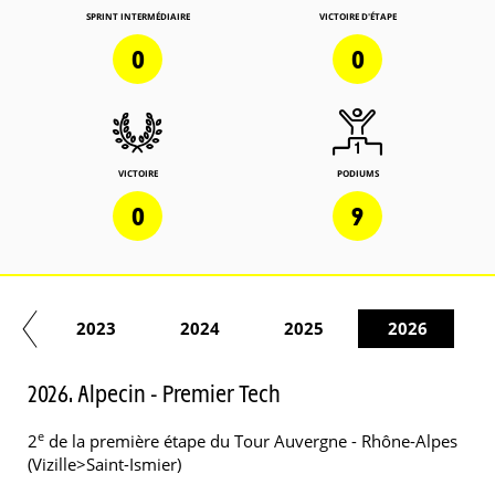
SPRINT INTERMÉDIAIRE
VICTOIRE D'ÉTAPE
0
0
VICTOIRE
PODIUMS
0
9
22
2023
2024
2025
2026
2026. Alpecin - Premier Tech
e
2
de la première étape du Tour Auvergne - Rhône-Alpes
(Vizille>Saint-Ismier)