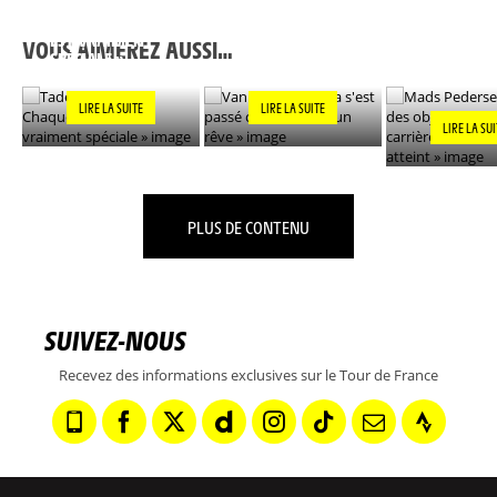
TADEJ POGACAR : «
MADS PEDER
CHAQUE VICTOIRE
VAN DER POEL : « ÇA
L'UN DES OB
EST VRAIMENT
S'EST PASSÉ COMME
DE MA CARR
VOUS AIMEREZ AUSSI…
SPÉCIALE »
DANS UN RÊVE »
DÉSORMAIS
»
LIRE LA SUITE
LIRE LA SUITE
LIRE LA SU
PLUS DE CONTENU
SUIVEZ-NOUS
Recevez des informations exclusives sur le Tour de France