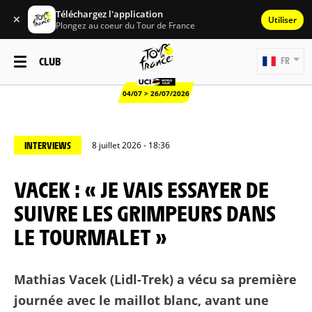
Téléchargez l'application
✕
Utiliser
Plongez au coeur du Tour de France
CLUB
FR
04/07 > 26/07/2026
INTERVIEWS
8 juillet 2026 - 18:36
VACEK : « JE VAIS ESSAYER DE
SUIVRE LES GRIMPEURS DANS
LE TOURMALET »
Mathias Vacek (Lidl-Trek) a vécu sa première
journée avec le maillot blanc, avant une