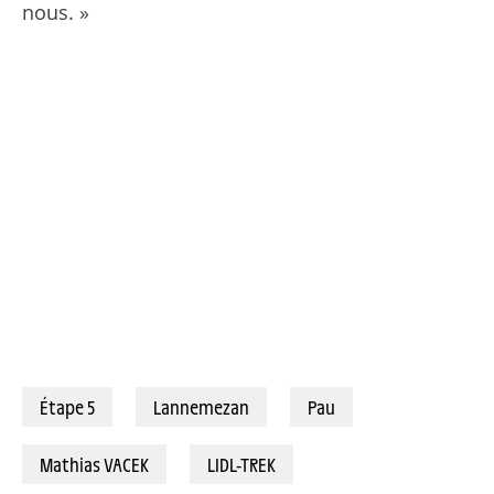
nous. »
08/07/2026 - Tour de France 2026 - Étape 5 - Lannemezan / Pau (158,3 km) - Mathias VACEK (LIDL-TREK) © A.S.O./Charly Lopez
Étape 5
Lannemezan
Pau
Mathias VACEK
LIDL-TREK