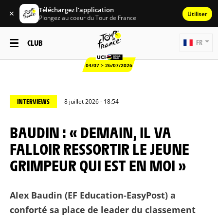
Téléchargez l'application
✕
Utiliser
Plongez au coeur du Tour de France
CLUB
FR
04/07 > 26/07/2026
INTERVIEWS
8 juillet 2026 - 18:54
BAUDIN : « DEMAIN, IL VA
FALLOIR RESSORTIR LE JEUNE
GRIMPEUR QUI EST EN MOI »
Alex Baudin (EF Education-EasyPost) a
conforté sa place de leader du classement