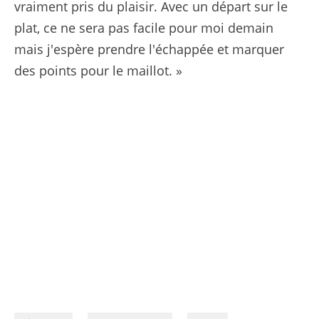
vraiment pris du plaisir. Avec un départ sur le
plat, ce ne sera pas facile pour moi demain
mais j'espère prendre l'échappée et marquer
des points pour le maillot. »
08/07/2026 - Tour de France 2026 - Étape 5 - Lannemezan / Pau (158,3 km) - Alex BAUDIN (EF EDUCATION - EASYPOST) © A.S.O./Charly Lopez