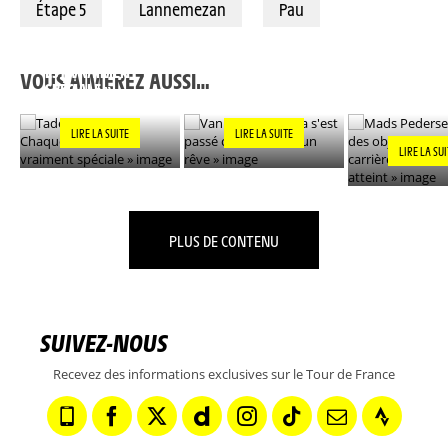
Étape 5
Lannemezan
Pau
TADEJ POGACAR : «
MADS PEDER
CHAQUE VICTOIRE
VAN DER POEL : « ÇA
L'UN DES OB
EST VRAIMENT
S'EST PASSÉ COMME
DE MA CARR
VOUS AIMEREZ AUSSI…
SPÉCIALE »
DANS UN RÊVE »
DÉSORMAIS
»
LIRE LA SUITE
LIRE LA SUITE
LIRE LA SU
PLUS DE CONTENU
SUIVEZ-NOUS
Recevez des informations exclusives sur le Tour de France