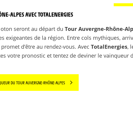
ÔNE-ALPES AVEC TOTALENERGIES
loton seront au départ du
Tour Auvergne-Rhône-Al
 exigeantes de la région. Entre cols mythiques, arri
le promet d’être au rendez-vous. Avec
TotalEnergies
, 
ites votre pronostic et tentez de deviner le vainqueur 
INQUEUR DU TOUR AUVERGNE-RHÔNE-ALPES