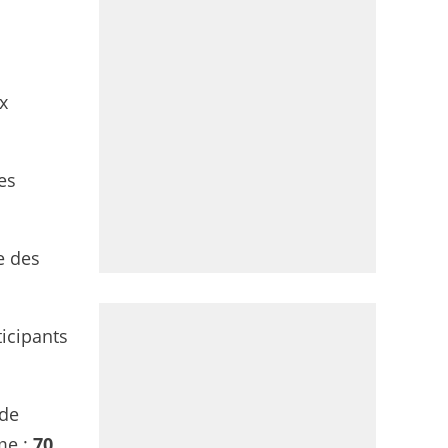
x
es
e des
ticipants
ide
me :
70