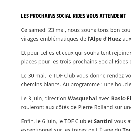
LES PROCHAINS SOCIAL RIDES VOUS ATTENDENT
Ce samedi 23 mai, nous souhaitons bon co
virages emblématiques de l’
Alpe d’Huez
aux
Et pour celles et ceux qui souhaitent rejoin
places pour les trois prochains Social Rides 
Le 30 mai, le TDF Club vous donne rendez-v
chemins blancs. Au programme : une boucl
Le 3 juin, direction
Wasquehal
avec
Basic-F
rouleront aux côtés de Pierre Rolland sur u
Enfin, le 6 juin, le TDF Club et
Santini
vous a
exceptionnel sur les traces de L’Étape du
To