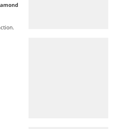
hamond
action.