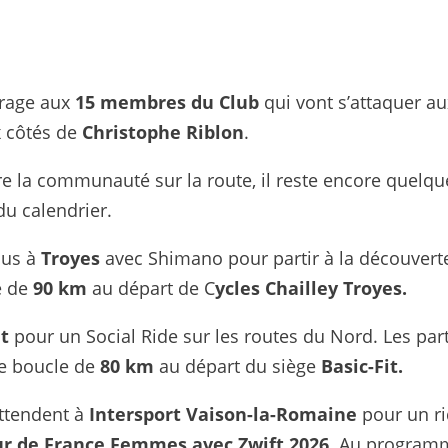
urage aux
15 membres du Club
qui vont s’attaquer au
 côtés de
Christophe Riblon
.
dre la communauté sur la route, il reste encore quelqu
du calendrier.
ous à
Troyes
avec Shimano pour partir à la découvert
e de
90 km
au départ de C
ycles Chailley Troyes.
it
pour un Social Ride sur les routes du Nord. Les par
ne boucle de
80 km
au départ du siège
Basic-Fit.
ttendent à
Intersport Vaison-la-Romaine
pour un r
ur de France Femmes avec Zwift 2026
. Au program