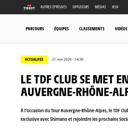
AUTRES ÉPREUVES
DIFFUSEURS
MÉDIAS
JEUX
PARCOURS
ÉQUIPES
CLASSEMENTS
VIDÉOS
ACTUALITÉS
21 mai 2026 - 14:30
LE TDF CLUB SE MET EN SELLE POUR LE TOUR
AUVERGNE-RHÔNE-AL
À l’occasion du Tour Auvergne-Rhône-Alpes, le TDF Clu
exclusive avec Shimano et rejoindre les prochains Socia