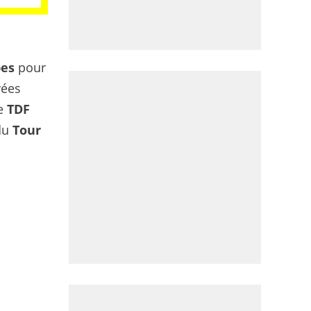
pes
pour
vées
le
TDF
du
Tour