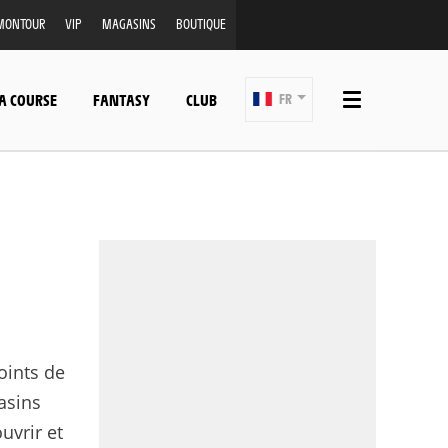
MONTOUR
VIP
MAGASINS
BOUTIQUE
A COURSE
FANTASY
CLUB
FR
oints de
asins
uvrir et