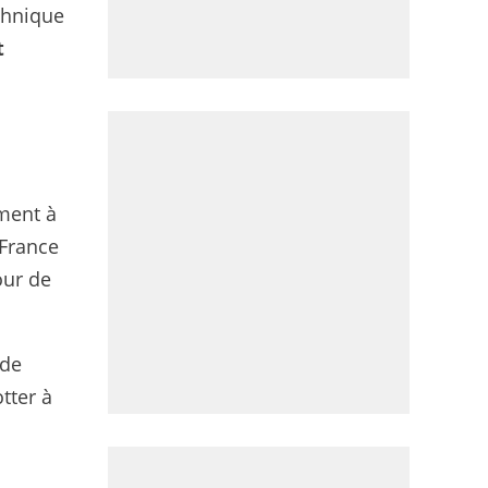
chnique
t
ement à
 France
our de
 de
tter à