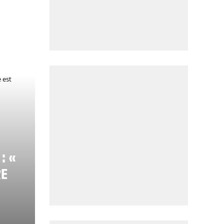
: «
RE