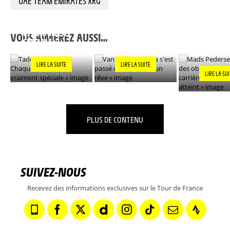
UAE TEAM EMIRATES XRG
TADEJ POGACAR : «
MADS PEDER
CHAQUE VICTOIRE
VAN DER POEL : « ÇA
L'UN DES OB
EST VRAIMENT
S'EST PASSÉ COMME
DE MA CARR
VOUS AIMEREZ AUSSI…
SPÉCIALE »
DANS UN RÊVE »
DÉSORMAIS
»
LIRE LA SUITE
LIRE LA SUITE
LIRE LA SU
PLUS DE CONTENU
SUIVEZ-NOUS
Recevez des informations exclusives sur le Tour de France