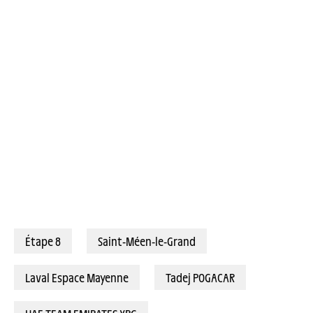
12/07/2025 – Tour de France 2025 – Étape 8 - Saint-Méen-le-Grand / Laval Espace Mayenne (171,4 km) - Tadej POGACAR (UAE TEAM EMIRATES XRG) © A.S.O./Billy Ceusters
Étape 8
Saint-Méen-le-Grand
Laval Espace Mayenne
Tadej POGACAR