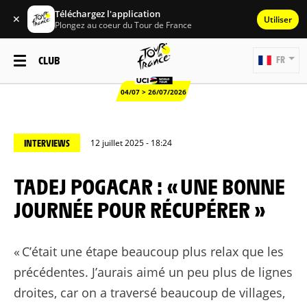
Téléchargez l'application
✕
Utiliser
Plongez au coeur du Tour de France
CLUB
FR
04/07 > 26/07/2026
INTERVIEWS
12 juillet 2025 - 18:24
TADEJ POGACAR : « UNE BONNE
JOURNÉE POUR RÉCUPÉRER »
« C’était une étape beaucoup plus relax que les
précédentes. J’aurais aimé un peu plus de lignes
droites, car on a traversé beaucoup de villages,