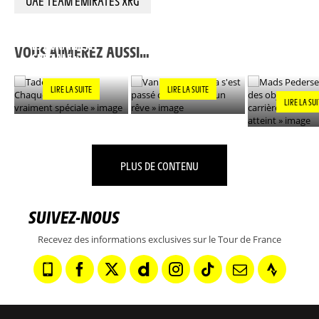
UAE TEAM EMIRATES XRG
TADEJ POGACAR : «
MADS PEDER
CHAQUE VICTOIRE
VAN DER POEL : « ÇA
L'UN DES OB
EST VRAIMENT
S'EST PASSÉ COMME
DE MA CARR
VOUS AIMEREZ AUSSI…
SPÉCIALE »
DANS UN RÊVE »
DÉSORMAIS
»
LIRE LA SUITE
LIRE LA SUITE
LIRE LA SU
PLUS DE CONTENU
SUIVEZ-NOUS
Recevez des informations exclusives sur le Tour de France