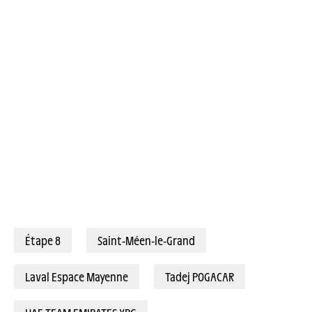
12/07/2025 – Tour de France 2025 – Étape 8 - Saint-Méen-le-Grand / Laval Espace Mayenne (171,4 km) - Tadej POGACAR (UAE TEAM EMIRATES XRG) © A.S.O./Billy Ceusters
Étape 8
Saint-Méen-le-Grand
Laval Espace Mayenne
Tadej POGACAR