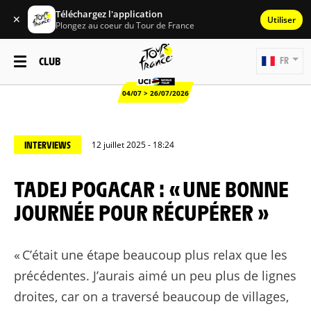
Téléchargez l'application
✕
Utiliser
Plongez au coeur du Tour de France
CLUB
FR
04/07 > 26/07/2026
INTERVIEWS
12 juillet 2025 - 18:24
TADEJ POGACAR : « UNE BONNE
JOURNÉE POUR RÉCUPÉRER »
« C’était une étape beaucoup plus relax que les
précédentes. J’aurais aimé un peu plus de lignes
droites, car on a traversé beaucoup de villages,