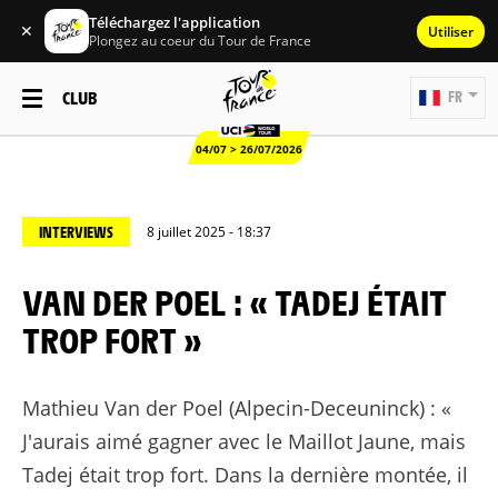
Téléchargez l'application
✕
Utiliser
Plongez au coeur du Tour de France
CLUB
FR
04/07 > 26/07/2026
INTERVIEWS
8 juillet 2025 - 18:37
VAN DER POEL : « TADEJ ÉTAIT
TROP FORT »
Mathieu Van der Poel (Alpecin-Deceuninck) : «
J'aurais aimé gagner avec le Maillot Jaune, mais
Tadej était trop fort. Dans la dernière montée, il