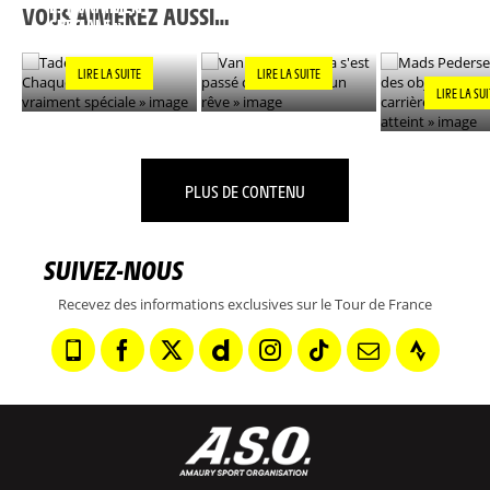
EST VRAIMENT
S'EST PASSÉ COMME
DE MA CARR
VOUS AIMEREZ AUSSI…
SPÉCIALE »
DANS UN RÊVE »
DÉSORMAIS
»
LIRE LA SUITE
LIRE LA SUITE
LIRE LA SU
PLUS DE CONTENU
SUIVEZ-NOUS
Recevez des informations exclusives sur le Tour de France