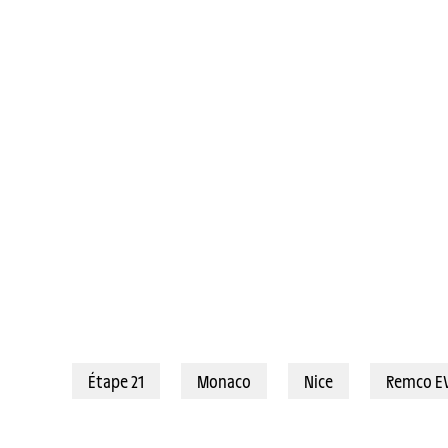
21/07/2024 - Tour de France 2024 - Étape 21 - Monaco / Nice (33,7 k
Étape 21
Monaco
Nice
Remco E