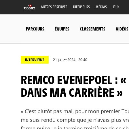
AUTRES ÉPREUVES
DIFFUSEURS
MÉDIAS
JEUX
PARCOURS
ÉQUIPES
CLASSEMENTS
VIDÉOS
INTERVIEWS
21 juillet 2024 - 20:40
REMCO EVENEPOEL : « UN GRAND PAS EN AVANT
DANS MA CARRIÈRE »
« C’est plutôt pas mal, pour mon premier Tou
me suis rendu compte que je n’avais plus v
forme puisque je termine troisième de ce chro