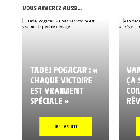
VOUS AIMEREZ AUSSI…
TADEJ POGACAR : «
VAN
CHAQUE VICTOIRE
ÇA 
EST VRAIMENT
CO
SPÉCIALE »
RÊV
LIRE LA SUITE