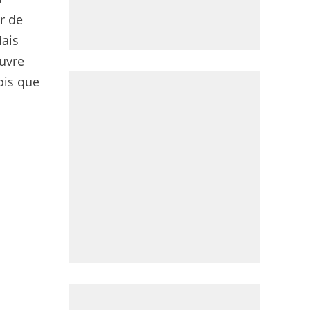
er de
Mais
ouvre
ois que