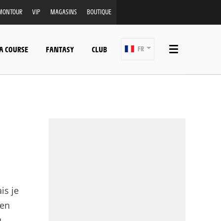
MONTOUR
VIP
MAGASINS
BOUTIQUE
A COURSE
FANTASY
CLUB
FR
is je
 en
u