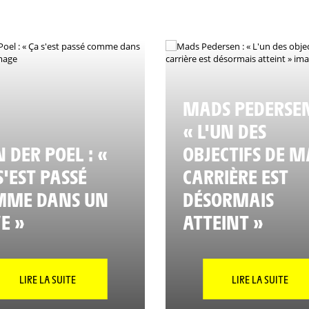
MADS PEDERSEN
« L'UN DES
 DER POEL : «
OBJECTIFS DE M
S'EST PASSÉ
CARRIÈRE EST
MME DANS UN
DÉSORMAIS
E »
ATTEINT »
LIRE LA SUITE
LIRE LA SUITE