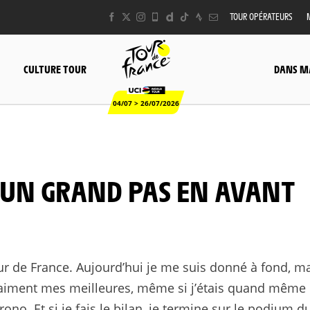
TOUR OPÉRATEURS
CULTURE TOUR
DANS M
04/07 > 26/07/2026
r de France. Aujourd’hui je me suis donné à fond, ma
raiment mes meilleures, même si j’étais quand même
no. Et si je fais le bilan, je termine sur le podium d