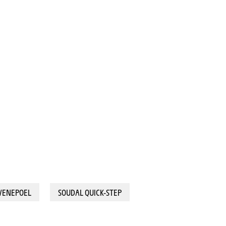
m CLM) - EVENEPOEL Remco (SOUDAL QUICK-STEP) © A.S.O./Billy Ceusters
VENEPOEL
SOUDAL QUICK-STEP