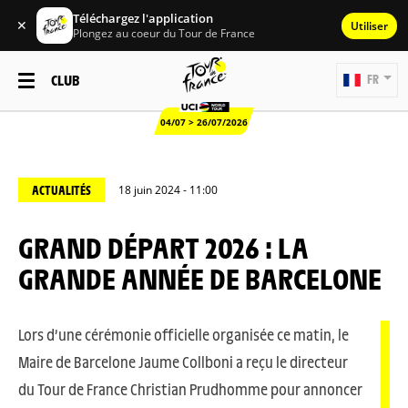
Téléchargez l'application
✕
Utiliser
Plongez au coeur du Tour de France
CLUB
FR
04/07 > 26/07/2026
ACTUALITÉS
18 juin 2024 - 11:00
GRAND DÉPART 2026 : LA
GRANDE ANNÉE DE BARCELONE
Lors d’une cérémonie officielle organisée ce matin, le
Maire de Barcelone Jaume Collboni a reçu le directeur
du Tour de France Christian Prudhomme pour annoncer