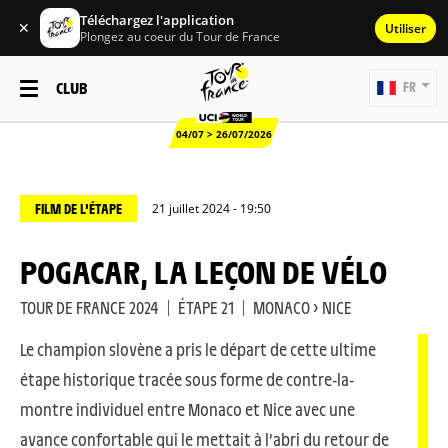
Téléchargez l'application
✕
Utiliser
Plongez au coeur du Tour de France
CLUB
FR
04/07 > 26/07/2026
FILM DE L'ÉTAPE
21 juillet 2024 - 19:50
POGACAR, LA LEÇON DE VÉLO
TOUR DE FRANCE 2024
|
ÉTAPE 21
|
MONACO > NICE
Le champion slovène a pris le départ de cette ultime
étape historique tracée sous forme de contre-la-
montre individuel entre Monaco et Nice avec une
avance confortable qui le mettait à l’abri du retour de