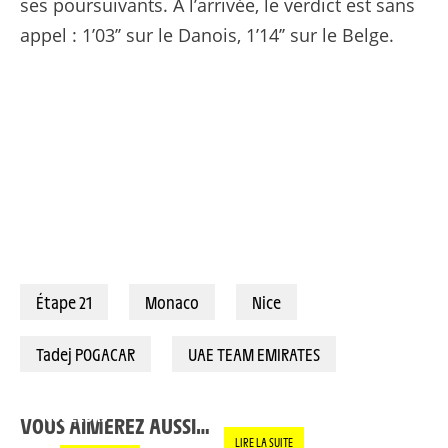
ses poursuivants. A l’arrivée, le verdict est sans
appel : 1’03’’ sur le Danois, 1’14’’ sur le Belge.
Étape 21
Monaco
Nice
Tadej POGACAR
UAE TEAM EMIRATES
LE PANACHE SOUS
TADEJ POGAC
MAÎTRE TADEJ
TOUTES LES
CHAQUE VIC
COULEURS
EST VRAIM
VOUS AIMEREZ AUSSI…
SPÉCIALE »
LIRE LA SUITE