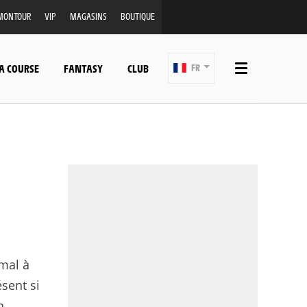
MONTOUR
VIP
MAGASINS
BOUTIQUE
A COURSE
FANTASY
CLUB
FR
 mal à
ésent si
n.