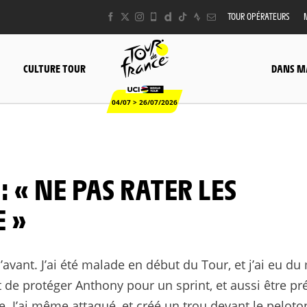
TOUR OPÉRATEURS
CULTURE TOUR
DANS M
04/07 > 26/07/2026
E »
l’avant. J’ai été malade en début du Tour, et j’ai eu du
t de protéger Anthony pour un sprint, et aussi être pr
re. J’ai même attaqué, et créé un trou devant le peloto