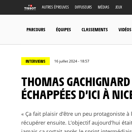
AUTRES ÉPREUVES
DIFFUSEURS
MÉDIAS
JEUX
PARCOURS
ÉQUIPES
CLASSEMENTS
VIDÉOS
INTERVIEWS
16 juillet 2024 - 18:57
THOMAS GACHIGNARD : « NE PAS RATER LES
ÉCHAPPÉES D’ICI À NIC
« Ça fait plaisir d’être un peu protagoniste à 
récupérer ensuite. L’objectif aujourd'hui étai
jamais ça sortait après le sprint intermédiai