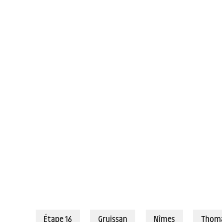
16/07/2024 - Tour de France 2024 - Étape 16 - Gruissan / Nîmes (188,
Étape 16
Gruissan
Nîmes
Thoma