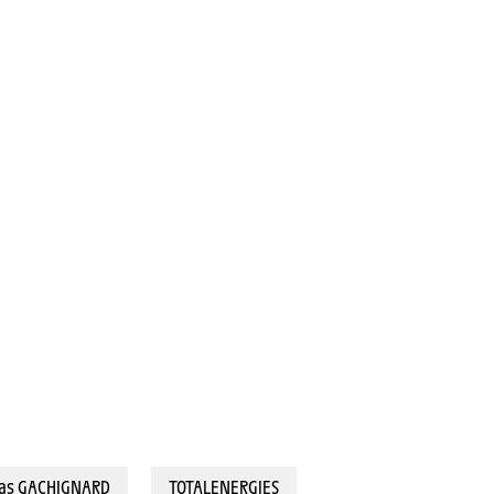
6 km) - GACHIGNARD Thomas (TOTALENERGIES) © A.S.O./Billy Ceusters
s GACHIGNARD
TOTALENERGIES