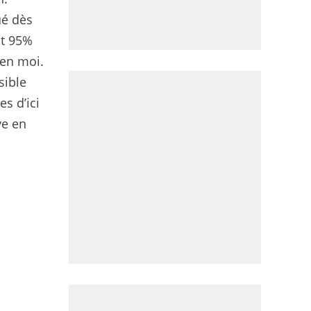
ué dès
it 95%
 en moi.
sible
s d’ici
ve en