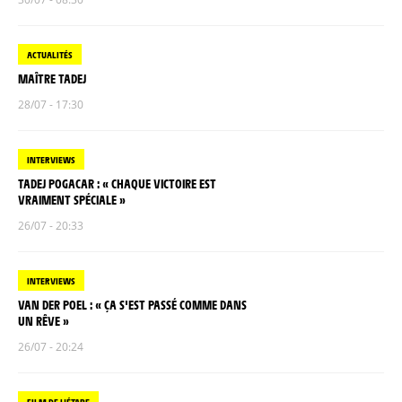
ACTUALITÉS
MAÎTRE TADEJ
28/07 - 17:30
INTERVIEWS
TADEJ POGACAR : « CHAQUE VICTOIRE EST
VRAIMENT SPÉCIALE »
26/07 - 20:33
INTERVIEWS
VAN DER POEL : « ÇA S'EST PASSÉ COMME DANS
UN RÊVE »
26/07 - 20:24
FILM DE L'ÉTAPE