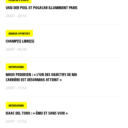
VAN DER POEL ET POGACAR ILLUMINENT PARIS
26/07 - 20:10
ENJEUX SPORTIFS
CHAMP(S) LIBRE(S)
26/07 - 05:30
INTERVIEWS
MADS PEDERSEN : « L'UN DES OBJECTIFS DE MA
CARRIÈRE EST DÉSORMAIS ATTEINT »
25/07 - 17:52
INTERVIEWS
ISAAC DEL TORO : « ÉMU ET SANS VOIX »
25/07 - 17:52