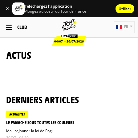
Téléchargez l'application
✕
Utiliser
Plongez au coeur du Tour de France
CLUB
FR
04/07 > 26/07/2026
ACTUS
DERNIERS ARTICLES
ACTUALITÉS
LE PANACHE SOUS TOUTES LES COULEURS
Maillot Jaune : la loi de Pogi
30/07 - 08:30