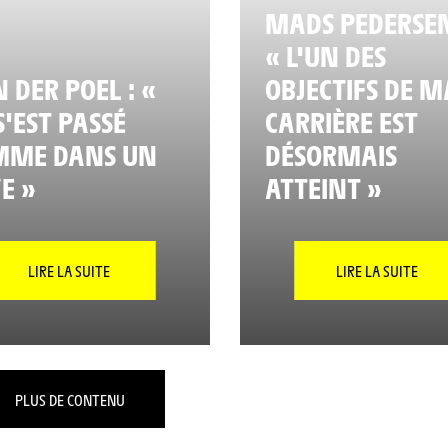
MADS PEDERSEN
« L'UN DES
 DER POEL : «
OBJECTIFS DE M
S'EST PASSÉ
CARRIÈRE EST
MME DANS UN
DÉSORMAIS
E »
ATTEINT »
LIRE LA SUITE
LIRE LA SUITE
PLUS DE CONTENU