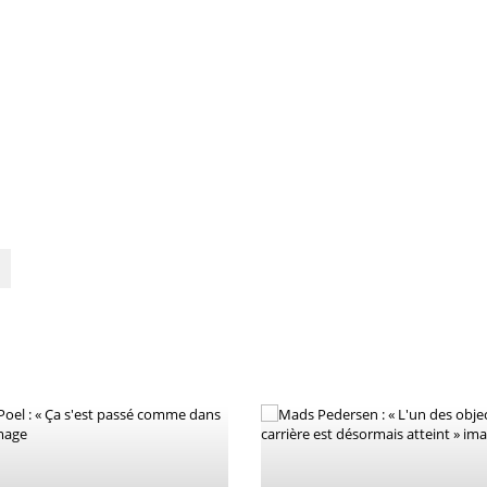
lle (191,3 km) - Mark Cavendish (DECEUNINCK - QUICK - STEP) © A.S.O./Pauline Ballet