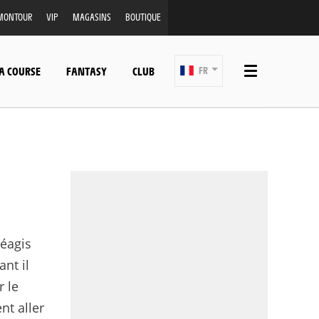
MONTOUR
VIP
MAGASINS
BOUTIQUE
A COURSE
FANTASY
CLUB
FR
réagis
nt il
r le
nt aller