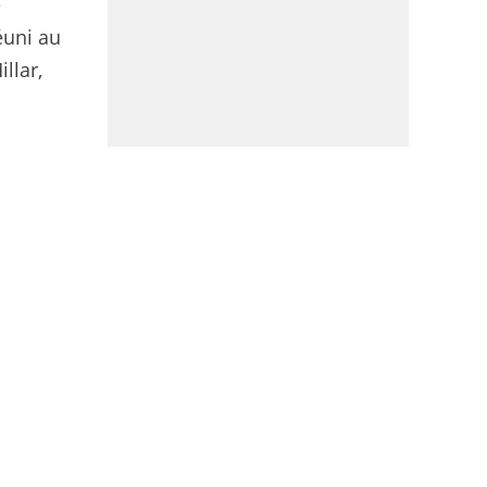
e
éuni au
llar,