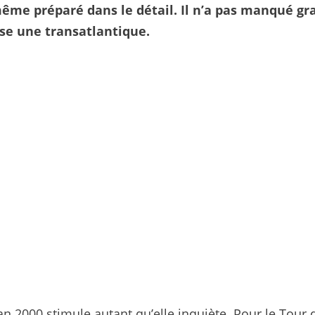
même préparé dans le détail. Il n’a pas manqué gr
se une transatlantique.
an 2000 stimule autant qu’elle inquiète. Pour le Tour 