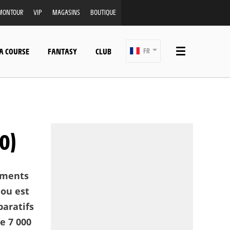
MONTOUR
VIP
MAGASINS
BOUTIQUE
A COURSE
FANTASY
CLUB
FR
0)
ements
 ou est
paratifs
e 7 000