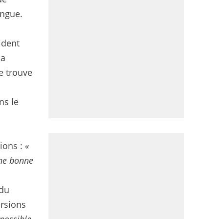
ingue.
ident
la
se trouve
ns le
tions :
«
une bonne
 du
ursions