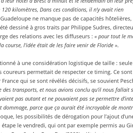
à leur hôtel à Brest à minuit et le lendemain on leur pré
120 kilomètres, Dans ces conditions, il n’y avait rien
a Guadeloupe ne manque pas de capacités hôtelières, 
été dessiné à gros traits par Philippe Sudres, directeu
ge des relations avec les diffuseurs :
« pour tout le m
 course, l’idée était de les faire venir de Floride »
.
tionné à une considération logistique de taille : seule
es coureurs permettait de respecter ce timing. Ce son
France qui se sont révélés décisifs, se souvient Pes
 des transports, et nous avions conclu qu’il nous fallait s
avaient pas autant et ne pouvaient pas se permettre d’in
st dommage, parce que ça aurait été incroyable de montr
époque, les possibilités de dérogation pour l’ajout d’un
 étape le vendredi, qui ont par exemple permis au Gi