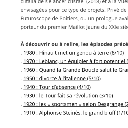
d’Italia de s’élancer d’Israël (2018) et à la 
envisagées pour ce type de projets. Privé de
Futuroscope de Poitiers, ou un prologue avait
porteur du premier Maillot Jaune du XXIe si
À découvrir ou à relire, les épisodes précé
.
1980 : Hinault met un genou à terre (8/10)
.
1970 : Leblanc, un équipier à fort potentiel 
.
1960 : Quand la Grande Boucle salut le Gra
.
1950 : divorce à l’italienne (5/10)
.
1940 : Tour d’absence (4/10)
.
1930 : le Tour fait sa révolution (3/10)
.
1920 : les « sportsmen » selon Desgrange (
.
1910 : Alphonse Steinès, le grand bluff (1/10