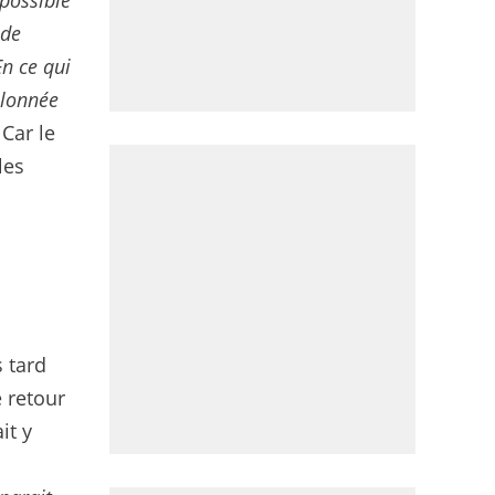
 possible
 de
En ce qui
llonnée
 Car le
les
s tard
e retour
it y