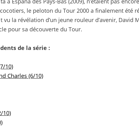
Vuelta a España des Pays-Bas (2009), n’étaient pas encor
 cocotiers, le peloton du Tour 2000 a finalement été r
 vu la révélation d’un jeune rouleur d’avenir, David Mi
ècle pour sa découverte du Tour.
dents de la série :
(7/10)
nd Charles (6/10)
2/10)
)