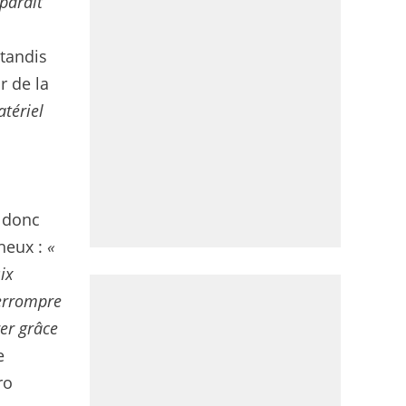
parait
tandis
r de la
atériel
t donc
cheux :
«
ix
terrompre
er grâce
e
ro