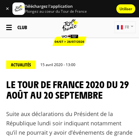
Téléchargez l'application
✕
Utiliser
Plongez au coeur du Tour de France
CLUB
FR
04/07 > 26/07/2026
ACTUALITÉS
15 avril 2020 - 13:00
LE TOUR DE FRANCE 2020 DU 29
AOÛT AU 20 SEPTEMBRE
Suite aux déclarations du Président de la
République lundi soir indiquant notamment
qu’il ne pourrait y avoir d’événements de grande