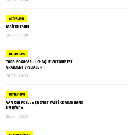
ACTUALITÉS
MAÎTRE TADEJ
28/07 - 17:30
INTERVIEWS
TADEJ POGACAR : « CHAQUE VICTOIRE EST
VRAIMENT SPÉCIALE »
26/07 - 20:33
INTERVIEWS
VAN DER POEL : « ÇA S'EST PASSÉ COMME DANS
UN RÊVE »
26/07 - 20:24
FILM DE L'ÉTAPE