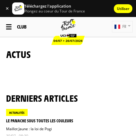
Téléchargez l'application
✕
Utiliser
Plongez au coeur du Tour de France
CLUB
FR
04/07 > 26/07/2026
ACTUS
DERNIERS ARTICLES
ACTUALITÉS
LE PANACHE SOUS TOUTES LES COULEURS
Maillot Jaune : la loi de Pogi
30/07 - 08:30