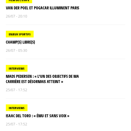
VAN DER POEL ET POGACAR ILLUMINENT PARIS
26/07 - 20:10
ENJEUX SPORTIFS
CHAMP(S) LIBRE(S)
26/07 - 05:30
INTERVIEWS
MADS PEDERSEN : « L'UN DES OBJECTIFS DE MA
CARRIÈRE EST DÉSORMAIS ATTEINT »
25/07 - 17:52
INTERVIEWS
ISAAC DEL TORO : « ÉMU ET SANS VOIX »
25/07 - 17:52