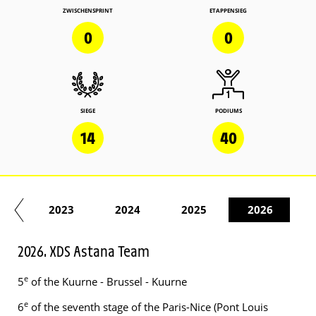
ZWISCHENSPRINT
ETAPPENSIEG
0
0
SIEGE
PODIUMS
14
40
22
2023
2024
2025
2026
2026. XDS Astana Team
e
5
of the Kuurne - Brussel - Kuurne
e
6
of the seventh stage of the Paris-Nice (Pont Louis