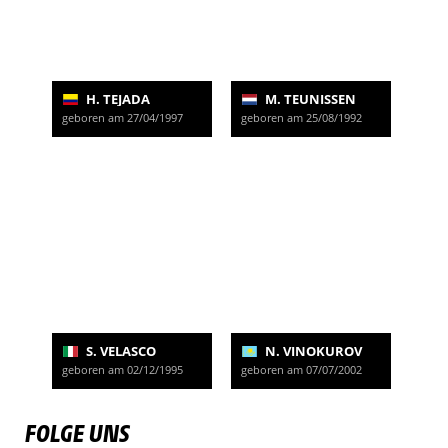
H. TEJADA
M. TEUNISSEN
geboren am 27/04/1997
geboren am 25/08/1992
S. VELASCO
N. VINOKUROV
geboren am 02/12/1995
geboren am 07/07/2002
FOLGE UNS