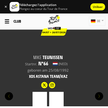
Téléchargez l'application
✕
Utiliser
Plongez au coeur du Tour de France
CLUB
DE
04/07 > 26/07/2026
MIKE
TEUNISSEN
N°66
(NED)
Startnr.
geboren am 25/08/1992
XDS ASTANA TEAM/KAZ