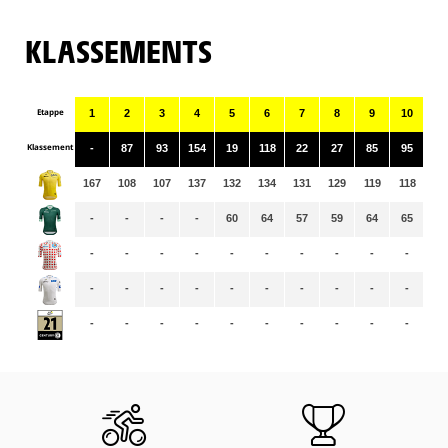
KLASSEMENTS
Etappe
1
2
3
4
5
6
7
8
9
10
11
Klassement
-
87
93
154
19
118
22
27
85
95
32
167
108
107
137
132
134
131
129
119
118
11
-
-
-
-
60
64
57
59
64
65
65
-
-
-
-
-
-
-
-
-
-
-
-
-
-
-
-
-
-
-
-
-
-
-
-
-
-
-
-
-
-
-
-
-