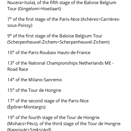
Nucera>Isola), of the fifth stage of the Baloise Belgium
Tour (Gingelom>Hoeilaart)
e
7
of the first stage of the Paris-Nice (Achères>Carrières-
sous-Poissy)
e
9
of the first stage of the Baloise Belgium Tour
(Scherpenheuvel-Zichem>Scherpenheuvel-Zichem)
e
10
of the Paris-Roubaix Hauts-de-France
e
13
of the National Championships Netherlands ME -
Road Race
e
14
of the Milano-Sanremo
e
15
of the Tour de Hongrie
e
17
of the second stage of the Paris-Nice
(Épône>Montargis)
e
19
of the fourth stage of the Tour de Hongrie
(Mohács>Pécs), of the third stage of the Tour de Hongrie
(Kaposvár>Szekszárd)