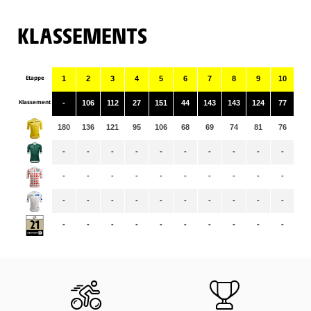
KLASSEMENTS
Etappe
1
2
3
4
5
6
7
8
9
10
11
Klassement
-
106
112
27
151
44
143
143
124
77
11
180
136
121
95
106
68
69
74
81
76
72
-
-
-
-
-
-
-
-
-
-
-
-
-
-
-
-
-
-
-
-
-
-
-
-
-
-
-
-
-
-
-
-
-
-
-
-
-
-
-
-
-
-
-
-