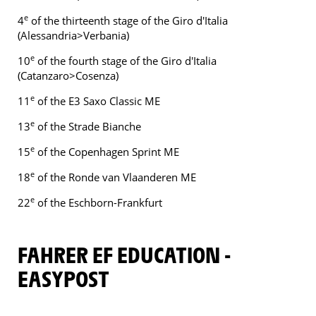
e
4
of the thirteenth stage of the Giro d'Italia
(Alessandria>Verbania)
e
10
of the fourth stage of the Giro d'Italia
(Catanzaro>Cosenza)
e
11
of the E3 Saxo Classic ME
e
13
of the Strade Bianche
e
15
of the Copenhagen Sprint ME
e
18
of the Ronde van Vlaanderen ME
e
22
of the Eschborn-Frankfurt
FAHRER EF EDUCATION -
EASYPOST