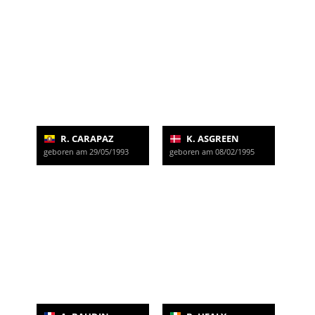
R. CARAPAZ
K. ASGREEN
geboren am 29/05/1993
geboren am 08/02/1995