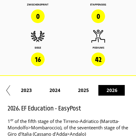
ZWISCHENSPRINT
ETAPPENSIEG
0
0
SIEGE
PODIUMS
16
42
22
2023
2024
2025
2026
2026. EF Education - EasyPost
er
1
of the fifth stage of the Tirreno-Adriatico (Marotta-
Mondolfo>Mombaroccio), of the seventeenth stage of the
Giro d'Italia (Cassano d'Adda>Andalo)