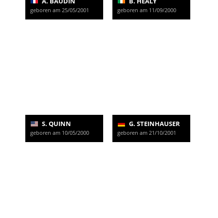
A. BAUDIN
B. HEALY
geboren am 25/05/2001
geboren am 11/09/2000
S. QUINN
G. STEINHAUSER
geboren am 10/05/2000
geboren am 21/10/2001