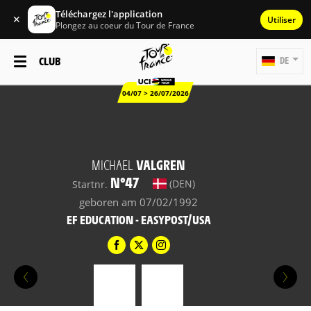
Téléchargez l'application
✕
Utiliser
Plongez au coeur du Tour de France
CLUB
DE
04/07 > 26/07/2026
MICHAEL
VALGREN
N°47
(DEN)
Startnr.
geboren am 07/02/1992
EF EDUCATION - EASYPOST/USA