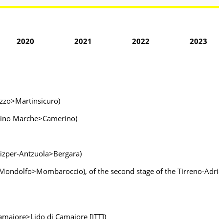
2020
2021
2022
2023
cozzo>Martinsicuro)
verino Marche>Camerino)
Goizper-Antzuola>Bergara)
ta-Mondolfo>Mombaroccio), of the second stage of the Tirreno-Adr
 Camaiore>Lido di Camaiore [ITT])