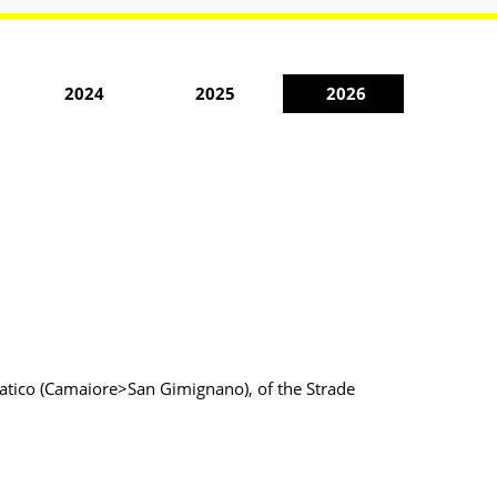
2024
2025
2026
iatico (Camaiore>San Gimignano), of the Strade