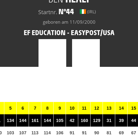
N°44
Startnr.
(IRL)
geboren am 11/09/2000
EF EDUCATION - EASYPOST/USA
5
6
7
8
9
10
11
12
13
14
15
1
134
144
161
144
105
42
160
129
31
39
44
0
103
107
113
114
106
91
91
90
81
69
67