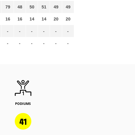
79
48
50
51
49
49
16
16
14
14
20
20
-
-
-
-
-
-
-
-
-
-
-
-
PODIUMS
41