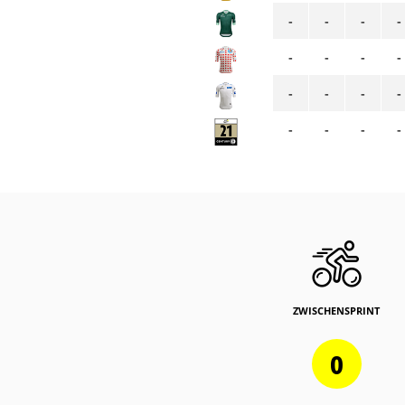
-
-
-
-
-
-
-
-
-
-
-
-
-
-
-
-
ZWISCHENSPRINT
0