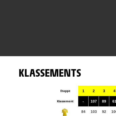
KLASSEMENTS
Etappe
1
2
3
4
Klassement
-
107
89
6
84
103
92
10