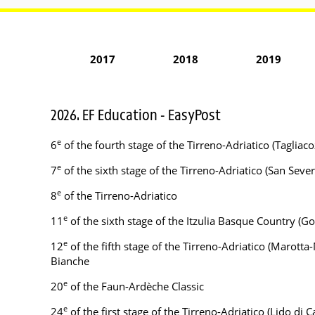
2017
2018
2019
2026. EF Education - EasyPost
e
6
of the fourth stage of the Tirreno-Adriatico (Taglia
e
7
of the sixth stage of the Tirreno-Adriatico (San Se
e
8
of the Tirreno-Adriatico
e
11
of the sixth stage of the Itzulia Basque Country (
e
12
of the fifth stage of the Tirreno-Adriatico (Marot
Bianche
e
20
of the Faun-Ardèche Classic
e
24
of the first stage of the Tirreno-Adriatico (Lido di