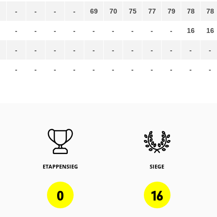
-
-
-
-
69
70
75
77
79
78
78
-
-
-
-
-
-
-
-
-
16
16
-
-
-
-
-
-
-
-
-
-
-
-
-
-
-
-
-
-
-
-
-
-
ETAPPENSIEG
SIEGE
0
16