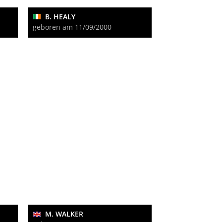
B. HEALY
geboren am 11/09/2000
M. WALKER