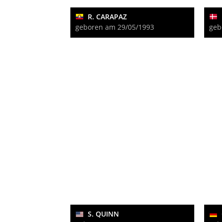
R. CARAPAZ
geboren am 29/05/1993
geb
S. QUINN