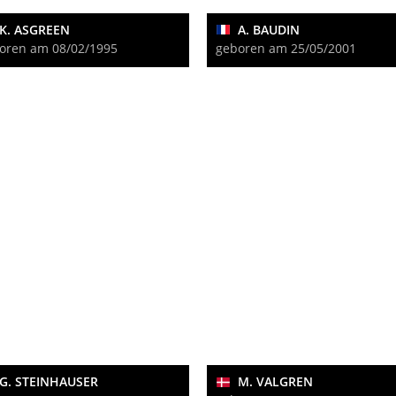
K. ASGREEN
A. BAUDIN
oren am 08/02/1995
geboren am 25/05/2001
G. STEINHAUSER
M. VALGREN