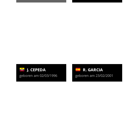
J. CEPEDA
R. GARCIA
geboren am 02/03/1996
geboren am 23/02/2001