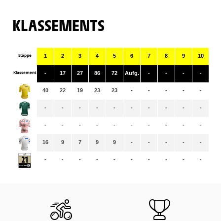
KLASSEMENTS
Etappe
1
2
3
4
5
6
7
8
9
10
11
Klassement
-
17
27
86
72
Aufg.
-
-
-
-
-
40
22
19
23
23
-
-
-
-
-
-
-
-
-
-
-
-
-
-
-
-
-
-
-
-
-
-
-
-
-
-
-
-
16
9
7
9
9
-
-
-
-
-
-
-
-
-
-
-
-
-
-
-
-
-