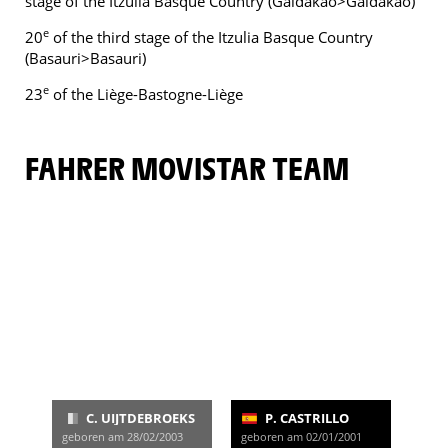
stage of the Itzulia Basque Country (Galdakao>Galdakao)
e
20
of the third stage of the Itzulia Basque Country
(Basauri>Basauri)
e
23
of the Liège-Bastogne-Liège
FAHRER MOVISTAR TEAM
C. UIJTDEBROEKS
P. CASTRILLO
geboren am 28/02/2003
geboren am 02/01/2001