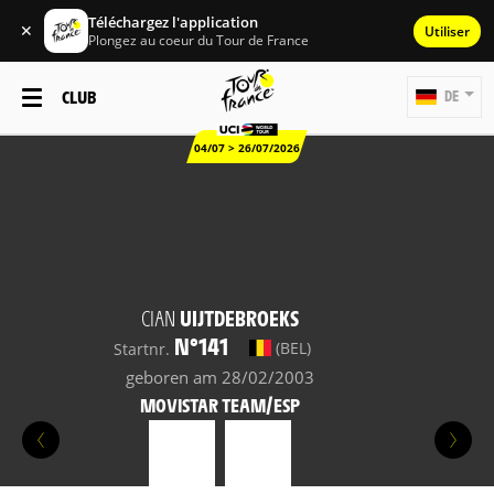
Téléchargez l'application
✕
Utiliser
Plongez au coeur du Tour de France
CLUB
DE
04/07 > 26/07/2026
CIAN
UIJTDEBROEKS
N°141
(BEL)
Startnr.
geboren am 28/02/2003
MOVISTAR TEAM/ESP