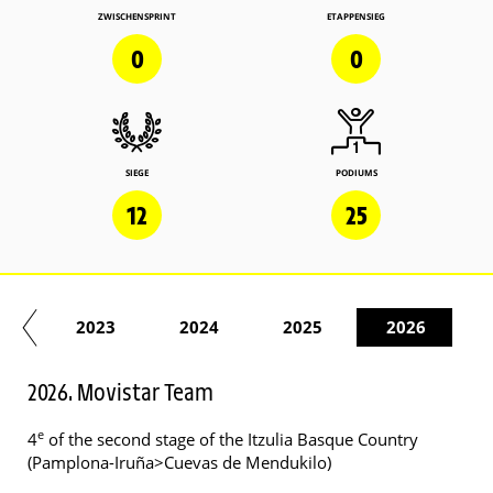
ZWISCHENSPRINT
ETAPPENSIEG
0
0
SIEGE
PODIUMS
12
25
22
2023
2024
2025
2026
2026. Movistar Team
e
4
of the second stage of the Itzulia Basque Country
(Pamplona-Iruña>Cuevas de Mendukilo)