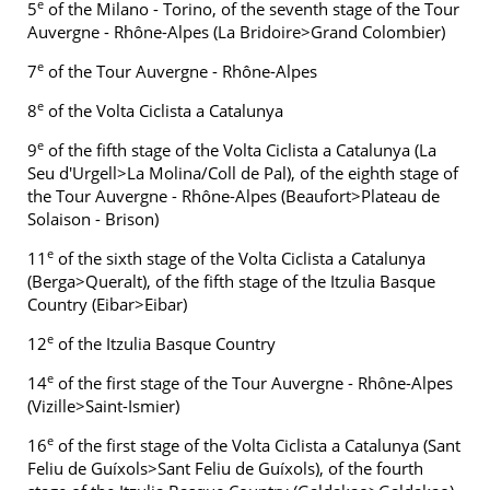
e
5
of the Milano - Torino, of the seventh stage of the Tour
Auvergne - Rhône-Alpes (La Bridoire>Grand Colombier)
e
7
of the Tour Auvergne - Rhône-Alpes
e
8
of the Volta Ciclista a Catalunya
e
9
of the fifth stage of the Volta Ciclista a Catalunya (La
Seu d'Urgell>La Molina/Coll de Pal), of the eighth stage of
the Tour Auvergne - Rhône-Alpes (Beaufort>Plateau de
Solaison - Brison)
e
11
of the sixth stage of the Volta Ciclista a Catalunya
(Berga>Queralt), of the fifth stage of the Itzulia Basque
Country (Eibar>Eibar)
e
12
of the Itzulia Basque Country
e
14
of the first stage of the Tour Auvergne - Rhône-Alpes
(Vizille>Saint-Ismier)
e
16
of the first stage of the Volta Ciclista a Catalunya (Sant
Feliu de Guíxols>Sant Feliu de Guíxols), of the fourth