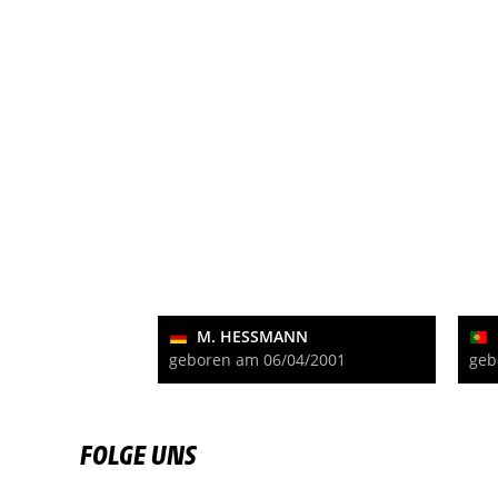
M. HESSMANN
geboren am 06/04/2001
geb
FOLGE UNS