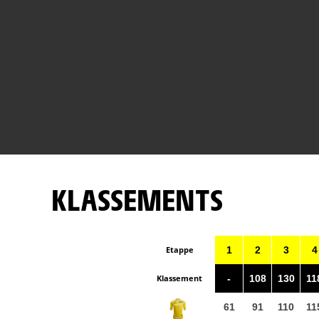
KLASSEMENTS
Etappe
1
2
3
4
Klassement
-
108
130
11
61
91
110
11