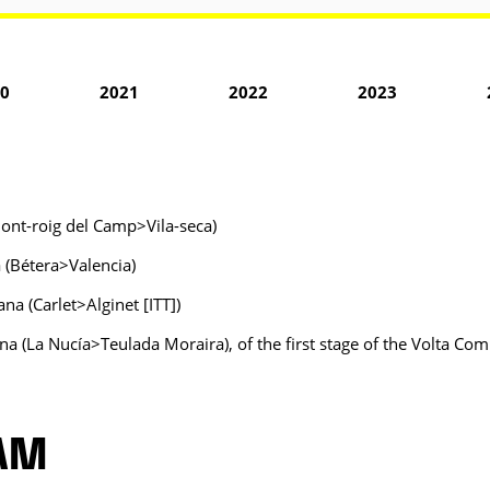
0
2021
2022
2023
(Mont-roig del Camp>Vila-seca)
a (Bétera>Valencia)
na (Carlet>Alginet [ITT])
na (La Nucía>Teulada Moraira), of the first stage of the Volta C
EAM