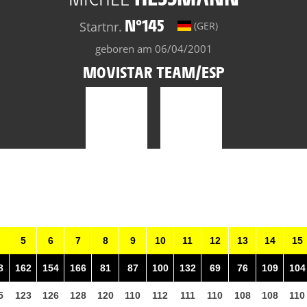
N°145
Startnr.
(GER)
geboren am 06/04/2001
MOVISTAR TEAM/ESP
5
6
7
8
9
10
11
12
13
14
15
8
162
154
166
81
87
100
132
69
76
109
104
5
123
126
128
120
110
112
111
110
108
108
110