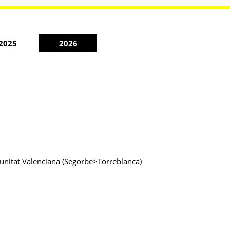
2025
2026
omunitat Valenciana (Segorbe>Torreblanca)