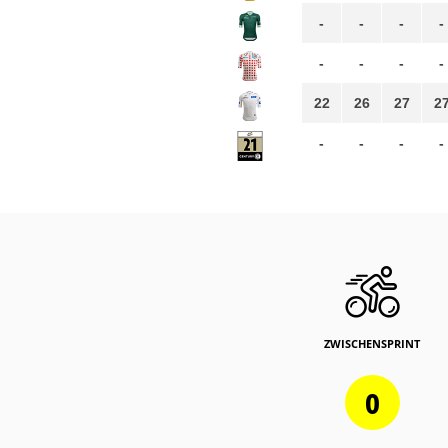
-
-
-
-
-
-
-
-
22
26
27
2
-
-
-
-
ZWISCHENSPRINT
0