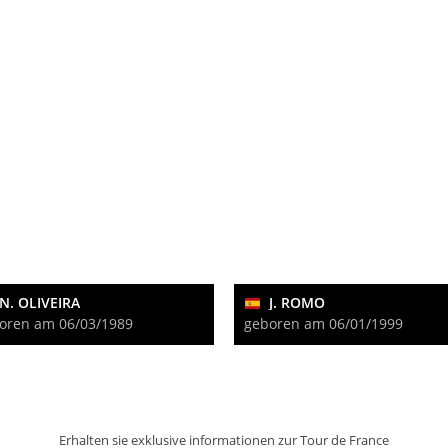
N. OLIVEIRA
J. ROMO
oren am 06/03/1989
geboren am 06/01/1999
Erhalten sie exklusive informationen zur Tour de France