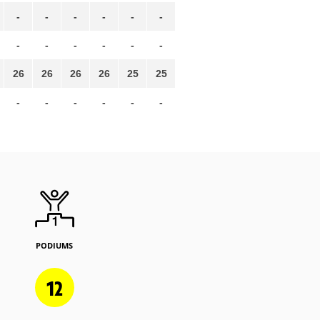
-
-
-
-
-
-
-
-
-
-
-
-
26
26
26
26
25
25
-
-
-
-
-
-
PODIUMS
12