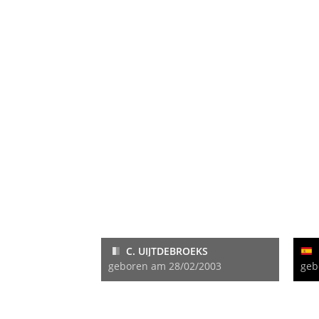
C. UIJTDEBROEKS
geboren am 28/02/2003
geb