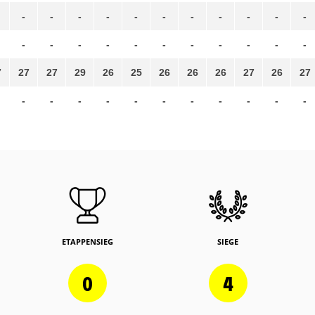
-
-
-
-
-
-
-
-
-
-
-
-
-
-
-
-
-
-
-
-
-
-
7
27
27
29
26
25
26
26
26
27
26
27
-
-
-
-
-
-
-
-
-
-
-
ETAPPENSIEG
SIEGE
0
4