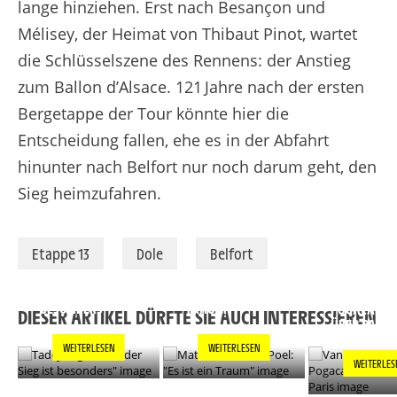
lange hinziehen. Erst nach Besançon und
Mélisey, der Heimat von Thibaut Pinot, wartet
die Schlüsselszene des Rennens: der Anstieg
zum Ballon
d’Alsace
. 121 Jahre nach der ersten
Bergetappe der Tour könnte hier die
Entscheidung fallen, ehe es in der Abfahrt
hinunter nach Belfort nur noch darum geht, den
Sieg heimzufahren.
Etappe 13
Dole
Belfort
TADEJ POGACAR:
MATHIEU VAN DER
"JEDER SIEG IST
POEL: "ES IST EIN
VAN DER PO
BESONDERS"
TRAUM"
POGACAR L
DIESER ARTIKEL DÜRFTE SIE AUCH INTERESSIEREN
ÜBER PARIS
WEITERLESEN
WEITERLESEN
WEITERLES