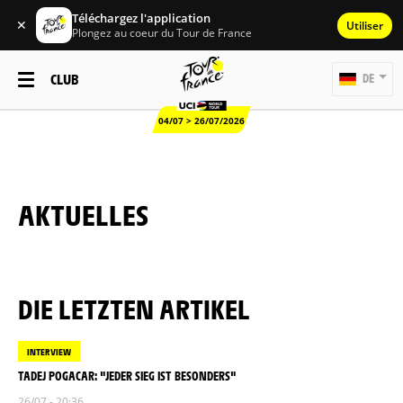
Téléchargez l'application
✕
Utiliser
Plongez au coeur du Tour de France
CLUB
DE
04/07 > 26/07/2026
AKTUELLES
DIE LETZTEN ARTIKEL
INTERVIEW
TADEJ POGACAR: "JEDER SIEG IST BESONDERS"
26/07 - 20:36