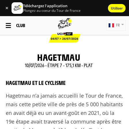
Téléchargez l'application
✕
Utiliser
Plongez au coeur du Tour de France
CLUB
FR
04/07 > 26/07/2026
HAGETMAU
10/07/2026 - ÉTAPE 7 - 175,1 KM - PLAT
HAGETMAU ET LE CYCLISME
Hagetmau n’a jamais accueilli le Tour de France,
mais cette petite ville de près de 5 000 habitants
en avait déjà eu un avant-goût en 2021, où la
19e étape avait traversé la commune après être