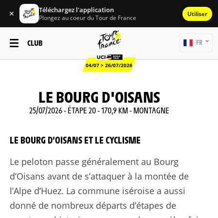
Téléchargez l'application
✕
Utiliser
Plongez au coeur du Tour de France
CLUB
FR
04/07 > 26/07/2026
LE BOURG D'OISANS
25/07/2026 - ÉTAPE 20 - 170,9 KM - MONTAGNE
LE BOURG D’OISANS ET LE CYCLISME
Le peloton passe généralement au Bourg
d’Oisans avant de s’attaquer à la montée de
l’Alpe d’Huez. La commune iséroise a aussi
donné de nombreux départs d’étapes de