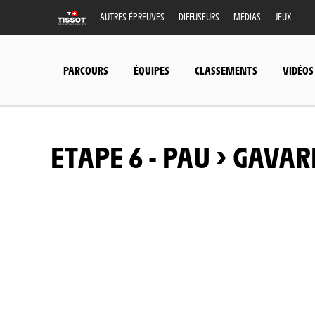
Ouvrir le Chatbot
AUTRES ÉPREUVES
DIFFUSEURS
MÉDIAS
JEUX
PARCOURS
ÉQUIPES
CLASSEMENTS
VIDÉOS
ETAPE 6 - PAU > GAVA