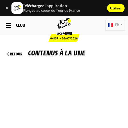
Téléchargez l'application
✕
Utiliser
Plongez au coeur du Tour de France
CLUB
FR
04/07 > 26/07/2026
CONTENUS À LA UNE
RETOUR