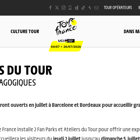
TOUR OPÉRATEURS
CULTURE TOUR
DANS M
04/07 > 26/07/2026
S DU TOUR
DAGOGIQUES
ont ouverts en juillet à Barcelone et Bordeaux pour accueillir 
 de France installe 2 Fan Parks et Ateliers du Tour pour offrir une 
ccueillera les visiteurs du
jeudi 2 juillet
jusqu’au
dimanche
5 juillet