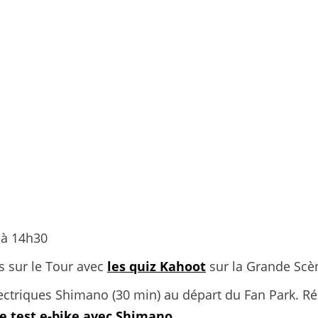
t à 14h30
s sur le Tour avec
les quiz Kahoot
sur la Grande Scè
ectriques Shimano (30 min) au départ du Fan Park. Rés
e test e-bike avec Shimano