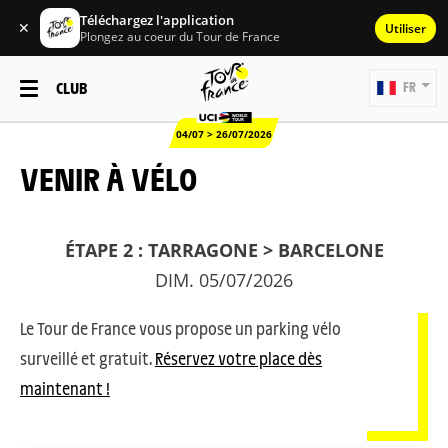
Téléchargez l'application
✕
Utiliser
Plongez au coeur du Tour de France
CLUB
FR
04/07 > 26/07/2026
VENIR À VÉLO
ÉTAPE 2 : TARRAGONE > BARCELONE
DIM. 05/07/2026
Le Tour de France vous propose un parking vélo
surveillé et gratuit.
Réservez votre place dès
maintenant !