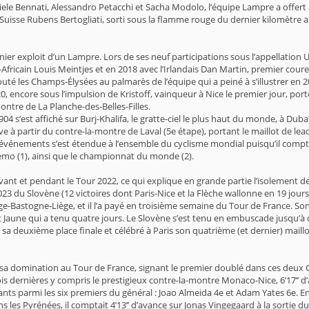
niele Bennati, Alessandro Petacchi et Sacha Modolo, l’équipe Lampre a offer
 Suisse Rubens Bertogliati, sorti sous la flamme rouge du dernier kilomètre 
ernier exploit d’un Lampre. Lors de ses neuf participations sous l’appellatio
-Africain Louis Meintjes et en 2018 avec l’Irlandais Dan Martin, premier cou
uté les Champs-Élysées au palmarès de l’équipe qui a peiné à s’illustrer en
20, encore sous l’impulsion de Kristoff, vainqueur à Nice le premier jour, p
montre de La Planche-des-Belles-Filles.
 s’est affiché sur Burj-Khalifa, le gratte-ciel le plus haut du monde, à Dubaï
ve à partir du contre-la-montre de Laval (5e étape), portant le maillot de 
es événements s’est étendue à l’ensemble du cyclisme mondial puisqu’il com
Remo (1), ainsi que le championnat du monde (2).
nt et pendant le Tour 2022, ce qui explique en grande partie l’isolement de
3 du Slovène (12 victoires dont Paris-Nice et la Flèche wallonne en 19 jours 
-Bastogne-Liège, et il l’a payé en troisième semaine du Tour de France. Son 
ot Jaune qui a tenu quatre jours. Le Slovène s’est tenu en embuscade jusqu’à 
a deuxième place finale et célébré à Paris son quatrième (et dernier) maillo
il de sa domination au Tour de France, signant le premier doublé dans ces de
 trois dernières y compris le prestigieux contre-la-montre Monaco-Nice, 6’17’
ts parmi les six premiers du général : Joao Almeida 4e et Adam Yates 6e. En
s les Pyrénées, il comptait 4’13’’ d’avance sur Jonas Vingegaard à la sortie