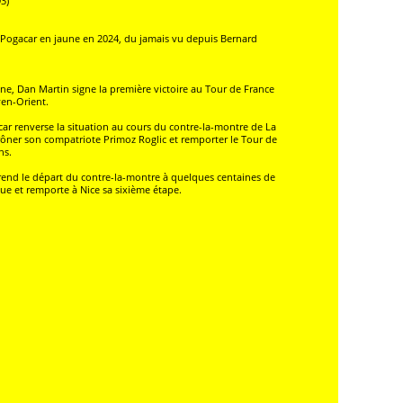
3)
ej Pogacar en jaune en 2024, du jamais vu depuis Bernard
gne, Dan Martin signe la première victoire au Tour de France
en-Orient.
ar renverse la situation au cours du contre-la-montre de La
trôner son compatriote Primoz Roglic et remporter le Tour de
ns.
 prend le départ du contre-la-montre à quelques centaines de
e et remporte à Nice sa sixième étape.