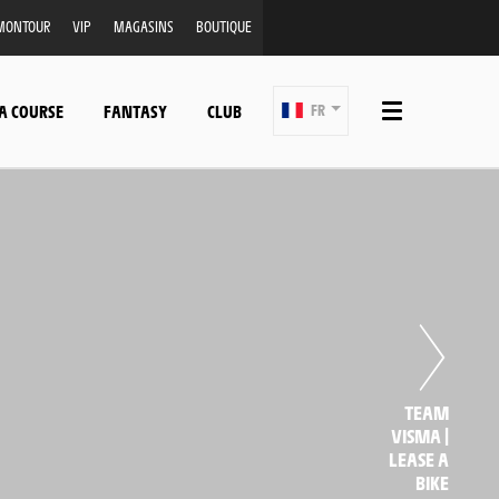
MONTOUR
VIP
MAGASINS
BOUTIQUE
A COURSE
FANTASY
CLUB
FR
TEAM
VISMA |
LEASE A
BIKE