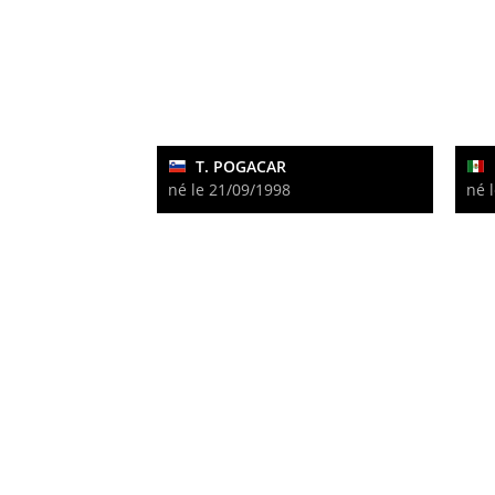
T. POGACAR
né le 21/09/1998
né 