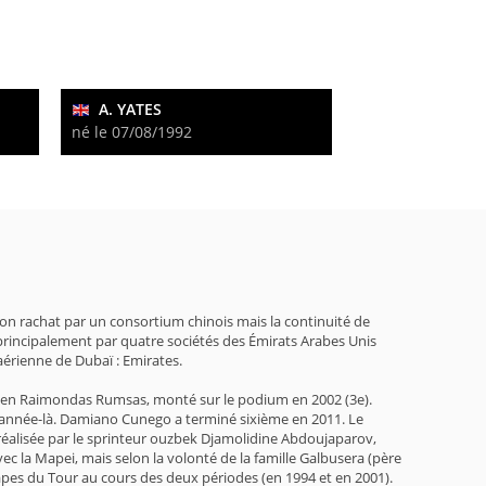
A. YATES
né le 07/08/1992
son rachat par un consortium chinois mais la continuité de
 principalement par quatre sociétés des Émirats Arabes Unis
 aérienne de Dubaï : Emirates.
uanien Raimondas Rumsas, monté sur le podium en 2002 (3e).
te année-là. Damiano Cunego a terminé sixième en 2011. Le
 réalisée par le sprinteur ouzbek Djamolidine Abdoujaparov,
ec la Mapei, mais selon la volonté de la famille Galbusera (père
’étapes du Tour au cours des deux périodes (en 1994 et en 2001).