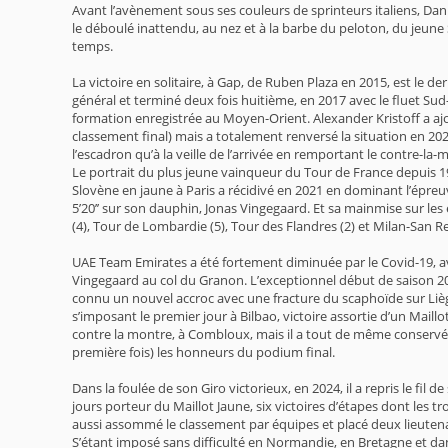
Avant l’avènement sous ses couleurs de sprinteurs italiens, Da
le déboulé inattendu, au nez et à la barbe du peloton, du jeune
temps.
La victoire en solitaire, à Gap, de Ruben Plaza en 2015, est le d
général et terminé deux fois huitième, en 2017 avec le fluet Sud
formation enregistrée au Moyen-Orient. Alexander Kristoff a ajo
classement final) mais a totalement renversé la situation en 20
l’escadron qu’à la veille de l’arrivée en remportant le contre-la-
Le portrait du plus jeune vainqueur du Tour de France depuis 1904
Slovène en jaune à Paris a récidivé en 2021 en dominant l’épreu
5’20’’ sur son dauphin, Jonas Vingegaard. Et sa mainmise sur l
(4), Tour de Lombardie (5), Tour des Flandres (2) et Milan-San 
UAE Team Emirates a été fortement diminuée par le Covid-19, ava
Vingegaard au col du Granon. L’exceptionnel début de saison 202
connu un nouvel accroc avec une fracture du scaphoïde sur Liège
s’imposant le premier jour à Bilbao, victoire assortie d’un Maill
contre la montre, à Combloux, mais il a tout de même conservé s
première fois) les honneurs du podium final.
Dans la foulée de son Giro victorieux, en 2024, il a repris le f
jours porteur du Maillot Jaune, six victoires d’étapes dont les
aussi assommé le classement par équipes et placé deux lieutenan
S’étant imposé sans difficulté en Normandie, en Bretagne et dan