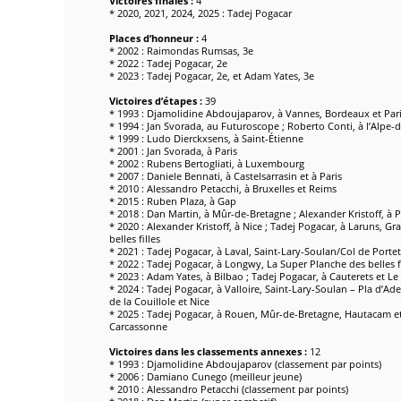
Victoires finales :
4
* 2020, 2021, 2024, 2025 : Tadej Pogacar
Places d’honneur :
4
* 2002 : Raimondas Rumsas, 3e
* 2022 : Tadej Pogacar, 2e
* 2023 : Tadej Pogacar, 2e, et Adam Yates, 3e
Victoires d’étapes :
39
* 1993 : Djamolidine Abdoujaparov, à Vannes, Bordeaux et Par
* 1994 : Jan Svorada, au Futuroscope ; Roberto Conti, à l’Alpe-
* 1999 : Ludo Dierckxsens, à Saint-Étienne
* 2001 : Jan Svorada, à Paris
* 2002 : Rubens Bertogliati, à Luxembourg
* 2007 : Daniele Bennati, à Castelsarrasin et à Paris
* 2010 : Alessandro Petacchi, à Bruxelles et Reims
* 2015 : Ruben Plaza, à Gap
* 2018 : Dan Martin, à Mûr-de-Bretagne ; Alexander Kristoff, à P
* 2020 : Alexander Kristoff, à Nice ; Tadej Pogacar, à Laruns, 
belles filles
* 2021 : Tadej Pogacar, à Laval, Saint-Lary-Soulan/Col de Porte
* 2022 : Tadej Pogacar, à Longwy, La Super Planche des belles f
* 2023 : Adam Yates, à Bilbao ; Tadej Pogacar, à Cauterets et Le
* 2024 : Tadej Pogacar, à Valloire, Saint-Lary-Soulan – Pla d’Adet
de la Couillole et Nice
* 2025 : Tadej Pogacar, à Rouen, Mûr-de-Bretagne, Hautacam et
Carcassonne
Victoires dans les classements annexes :
12
* 1993 : Djamolidine Abdoujaparov (classement par points)
* 2006 : Damiano Cunego (meilleur jeune)
* 2010 : Alessandro Petacchi (classement par points)