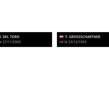
I. DEL TORO
F. GROSSSCHARTNER
le 27/11/2003
né le 23/12/1993