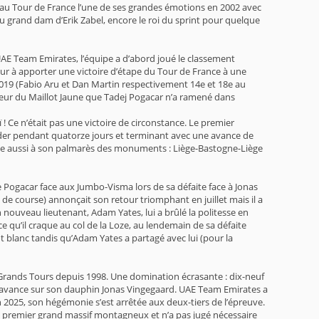
t au Tour de France l’une de ses grandes émotions en 2002 avec
au grand dam d’Erik Zabel, encore le roi du sprint pour quelque
n UAE Team Emirates, l’équipe a d’abord joué le classement
reur à apporter une victoire d’étape du Tour de France à une
 2019 (Fabio Aru et Dan Martin respectivement 14e et 18e au
orteur du Maillot Jaune que Tadej Pogacar n’a ramené dans
 ! Ce n’était pas une victoire de circonstance. Le premier
leader pendant quatorze jours et terminant avec une avance de
pte aussi à son palmarès des monuments : Liège-Bastogne-Liège
 Pogacar face aux Jumbo-Visma lors de sa défaite face à Jonas
de course) annonçait son retour triomphant en juillet mais il a
nouveau lieutenant, Adam Yates, lui a brûlé la politesse en
ce qu’il craque au col de la Loze, au lendemain de sa défaite
t blanc tandis qu’Adam Yates a partagé avec lui (pour la
ux Grands Tours depuis 1998. Une domination écrasante : dix-neuf
’ d’avance sur son dauphin Jonas Vingegaard. UAE Team Emirates a
 2025, son hégémonie s’est arrêtée aux deux-tiers de l’épreuve.
 du premier grand massif montagneux et n’a pas jugé nécessaire