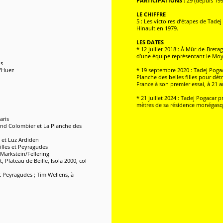
PARTICIPATIONS :
29 (depuis 199
LE CHIFFRE
5 : Les victoires d’étapes de Tad
Hinault en 1979.
LES DATES
* 12 juillet 2018 : À Mûr-de-Breta
d’une équipe représentant le Moy
is
d’Huez
* 19 septembre 2020 : Tadej Pogac
Planche des belles filles pour dé
France à son premier essai, à 21 a
* 21 juillet 2024 : Tadej Pogacar
mètres de sa résidence monégasqu
aris
Grand Colombier et La Planche des
t et Luz Ardiden
illes et Peyragudes
 Markstein/Fellering
, Plateau de Beille, Isola 2000, col
 Peyragudes ; Tim Wellens, à