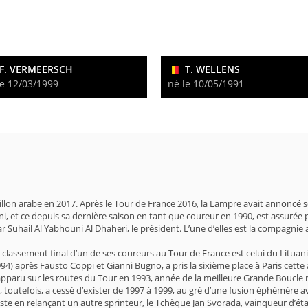
F. VERMEERSCH
T. WELLENS
le 12/03/1999
né le 10/05/1991
illon arabe en 2017. Après le Tour de France 2016, la Lampre avait annoncé 
ni, et ce depuis sa dernière saison en tant que coureur en 1990, est assurée
r Suhail Al Yabhouni Al Dhaheri, le président. L’une d’elles est la compagnie
ur classement final d’un de ses coureurs au Tour de France est celui du Lit
1994) après Fausto Coppi et Gianni Bugno, a pris la sixième place à Paris cet
st apparu sur les routes du Tour en 1993, année de la meilleure Grande Boucle
 toutefois, a cessé d’exister de 1997 à 1999, au gré d’une fusion éphémère av
 cycliste en relançant un autre sprinteur, le Tchèque Jan Svorada, vainqueur d