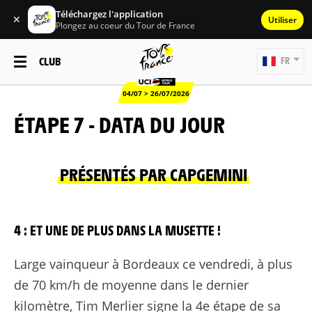
Téléchargez l'application
✕
Utiliser
Plongez au coeur du Tour de France
CLUB
FR
04/07 > 26/07/2026
ÉTAPE 7 - DATA DU JOUR
PRÉSENTÉS PAR CAPGEMINI
4 : ET UNE DE PLUS DANS LA MUSETTE !
Large vainqueur à Bordeaux ce vendredi, à plus
de 70 km/h de moyenne dans le dernier
kilomètre, Tim Merlier signe la 4e étape de sa