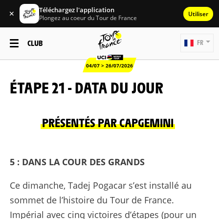
Téléchargez l'application
✕
Utiliser
Plongez au coeur du Tour de France
CLUB
FR
04/07 > 26/07/2026
ÉTAPE 21 - DATA DU JOUR
PRÉSENTÉS PAR CAPGEMINI
5 : DANS LA COUR DES GRANDS
Ce dimanche, Tadej Pogacar s’est installé au
sommet de l’histoire du Tour de France.
Impérial avec cinq victoires d’étapes (pour un