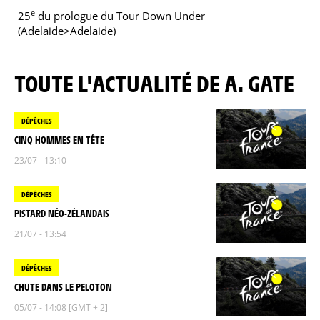
e
25
du prologue du Tour Down Under
(Adelaide>Adelaide)
TOUTE L'ACTUALITÉ DE A. GATE
DÉPÊCHES
CINQ HOMMES EN TÊTE
23/07 - 13:10
DÉPÊCHES
PISTARD NÉO-ZÉLANDAIS
21/07 - 13:54
DÉPÊCHES
CHUTE DANS LE PELOTON
05/07 - 14:08 [GMT + 2]