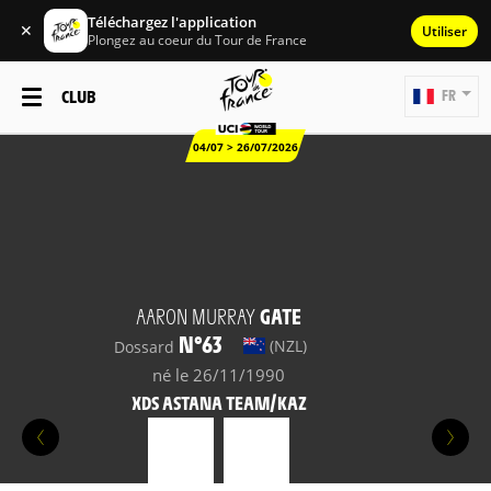
Téléchargez l'application
✕
Utiliser
Plongez au coeur du Tour de France
CLUB
FR
04/07 > 26/07/2026
AARON MURRAY
GATE
N°63
(NZL)
Dossard
né le 26/11/1990
XDS ASTANA TEAM/KAZ