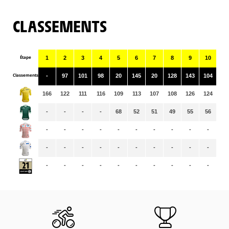
CLASSEMENTS
Étape
1
2
3
4
5
6
7
8
9
10
11
Classements
-
97
101
98
20
145
20
128
143
104
25
166
122
111
116
109
113
107
108
126
124
12
-
-
-
-
68
52
51
49
55
56
59
-
-
-
-
-
-
-
-
-
-
-
-
-
-
-
-
-
-
-
-
-
-
-
-
-
-
-
-
-
-
-
-
-