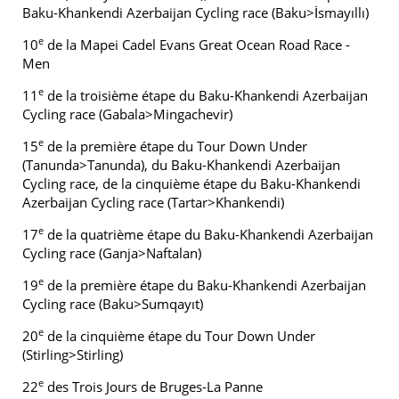
Baku-Khankendi Azerbaijan Cycling race (Baku>İsmayıllı)
e
10
de la Mapei Cadel Evans Great Ocean Road Race -
Men
e
11
de la troisième étape du Baku-Khankendi Azerbaijan
Cycling race (Gabala>Mingachevir)
e
15
de la première étape du Tour Down Under
(Tanunda>Tanunda), du Baku-Khankendi Azerbaijan
Cycling race, de la cinquième étape du Baku-Khankendi
Azerbaijan Cycling race (Tartar>Khankendi)
e
17
de la quatrième étape du Baku-Khankendi Azerbaijan
Cycling race (Ganja>Naftalan)
e
19
de la première étape du Baku-Khankendi Azerbaijan
Cycling race (Baku>Sumqayıt)
e
20
de la cinquième étape du Tour Down Under
(Stirling>Stirling)
e
22
des Trois Jours de Bruges-La Panne