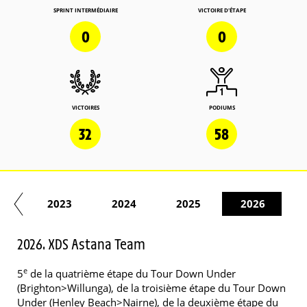
SPRINT INTERMÉDIAIRE
VICTOIRE D'ÉTAPE
0
0
VICTOIRES
PODIUMS
32
58
22
2023
2024
2025
2026
2026. XDS Astana Team
e
5
de la quatrième étape du Tour Down Under
(Brighton>Willunga), de la troisième étape du Tour Down
Under (Henley Beach>Nairne), de la deuxième étape du