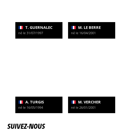
T. GUERNALEC
M. LE BERRE
né le 31/07/1997
né le 16/04/2001
A. TURGIS
M. VERCHER
né le 16/05/1994
né le 26/01/2001
SUIVEZ-NOUS