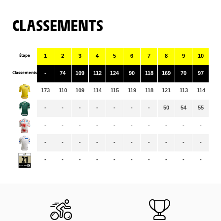
CLASSEMENTS
Étape
1
2
3
4
5
6
7
8
9
10
11
Classements
-
74
109
112
124
90
118
169
70
97
97
173
110
109
114
115
119
118
121
113
114
11
-
-
-
-
-
-
-
50
54
55
58
-
-
-
-
-
-
-
-
-
-
-
-
-
-
-
-
-
-
-
-
-
-
-
-
-
-
-
-
-
-
-
-
-