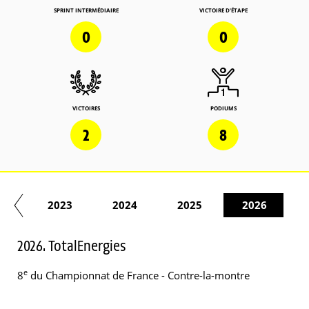
SPRINT INTERMÉDIAIRE
VICTOIRE D'ÉTAPE
0
0
VICTOIRES
PODIUMS
2
8
22
2023
2024
2025
2026
2026. TotalEnergies
e
8
du Championnat de France - Contre-la-montre