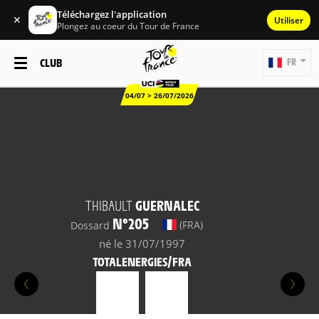
Téléchargez l'application
✕
Utiliser
Plongez au coeur du Tour de France
CLUB
FR
04/07 > 26/07/2026
THIBAULT
GUERNALEC
N°205
(FRA)
Dossard
né le 31/07/1997
TOTALENERGIES/FRA