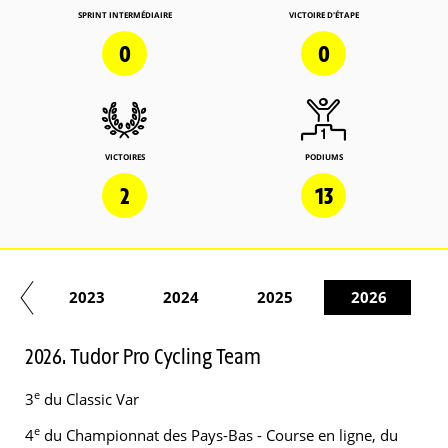
SPRINT INTERMÉDIAIRE
VICTOIRE D'ÉTAPE
0
0
VICTOIRES
PODIUMS
2
13
22
2023
2024
2025
2026
2026. Tudor Pro Cycling Team
e
3
du Classic Var
e
4
du Championnat des Pays-Bas - Course en ligne, du