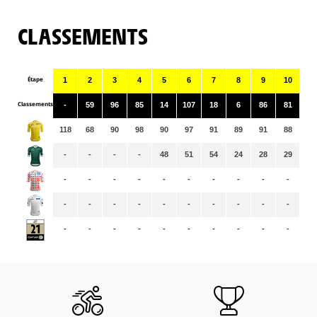
CLASSEMENTS
Étape
1
2
3
4
5
6
7
8
9
10
11
Classements
-
59
96
85
14
107
18
6
86
81
12
118
68
90
98
90
97
91
89
91
88
86
-
-
-
-
48
51
54
24
28
29
24
-
-
-
-
-
-
-
-
-
-
-
-
-
-
-
-
-
-
-
-
-
-
-
-
-
-
-
-
-
-
-
-
-