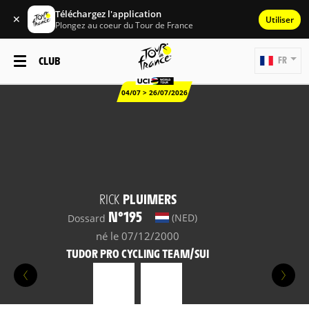
Téléchargez l'application
✕
Utiliser
Plongez au coeur du Tour de France
CLUB
FR
04/07 > 26/07/2026
RICK
PLUIMERS
N°195
(NED)
Dossard
né le 07/12/2000
TUDOR PRO CYCLING TEAM/SUI