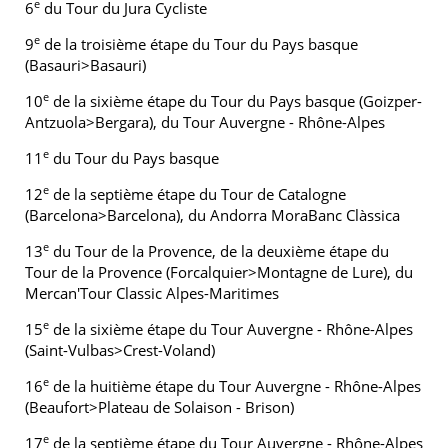
e
6
du Tour du Jura Cycliste
e
9
de la troisième étape du Tour du Pays basque
(Basauri>Basauri)
e
10
de la sixième étape du Tour du Pays basque (Goizper-
Antzuola>Bergara), du Tour Auvergne - Rhône-Alpes
e
11
du Tour du Pays basque
e
12
de la septième étape du Tour de Catalogne
(Barcelona>Barcelona), du Andorra MoraBanc Clàssica
e
13
du Tour de la Provence, de la deuxième étape du
Tour de la Provence (Forcalquier>Montagne de Lure), du
Mercan'Tour Classic Alpes-Maritimes
e
15
de la sixième étape du Tour Auvergne - Rhône-Alpes
(Saint-Vulbas>Crest-Voland)
e
16
de la huitième étape du Tour Auvergne - Rhône-Alpes
(Beaufort>Plateau de Solaison - Brison)
e
17
de la septième étape du Tour Auvergne - Rhône-Alpes