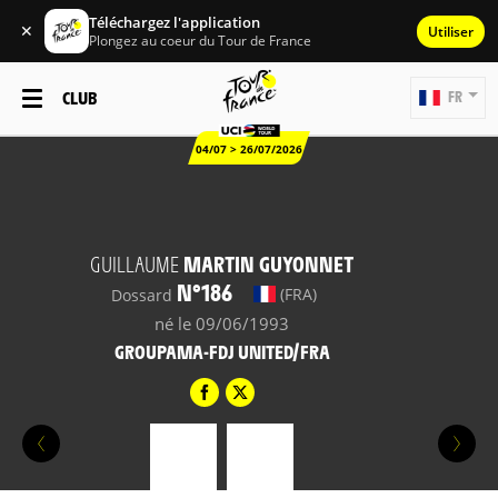
Téléchargez l'application
✕
Utiliser
Plongez au coeur du Tour de France
CLUB
FR
04/07 > 26/07/2026
GUILLAUME
MARTIN GUYONNET
N°186
(FRA)
Dossard
né le 09/06/1993
GROUPAMA-FDJ UNITED/FRA