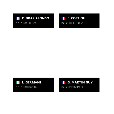
C. BRAZ AFONSO
E. COSTIOU
né le 08/11/1999
né le 10/11/2002
L. GERMANI
G. MARTIN GUYONNET
né le 03/03/2002
né le 09/06/1993