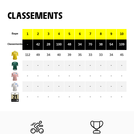
CLASSEMENTS
Étape
1
2
3
4
5
6
7
8
9
10
11
Classements
-
42
28
100
48
34
70
38
54
109
10
112
49
34
40
39
35
33
33
34
45
43
-
-
-
-
-
-
-
-
-
-
-
-
-
-
-
-
-
-
-
-
-
-
-
-
-
-
-
-
-
-
-
-
-
-
-
-
-
-
-
-
-
-
-
-