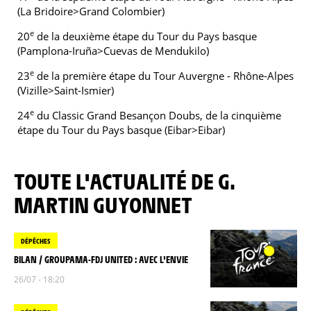
(La Bridoire>Grand Colombier)
e
20
de la deuxième étape du Tour du Pays basque
(Pamplona-Iruña>Cuevas de Mendukilo)
e
23
de la première étape du Tour Auvergne - Rhône-Alpes
(Vizille>Saint-Ismier)
e
24
du Classic Grand Besançon Doubs, de la cinquième
étape du Tour du Pays basque (Eibar>Eibar)
TOUTE L'ACTUALITÉ DE G.
MARTIN GUYONNET
DÉPÊCHES
BILAN / GROUPAMA-FDJ UNITED : AVEC L'ENVIE
26/07 - 18:20