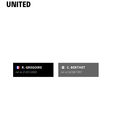
UNITED
R. GREGOIRE
C. BERTHET
né le 21/01/2003
né le 02/08/1997