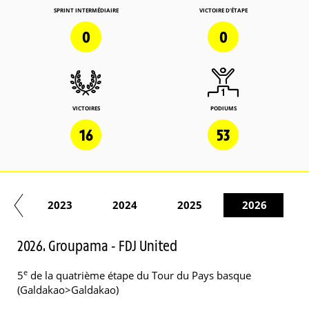
SPRINT INTERMÉDIAIRE
VICTOIRE D'ÉTAPE
0
0
VICTOIRES
PODIUMS
16
53
22
2023
2024
2025
2026
2026. Groupama - FDJ United
e
5
de la quatrième étape du Tour du Pays basque
(Galdakao>Galdakao)