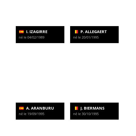
I. IZAGIRRE
P. ALLEGAERT
né le 04/02/1989
né le 20/01/1995
A. ARANBURU
J. BIERMANS
né le 19/09/1995
né le 30/10/1995