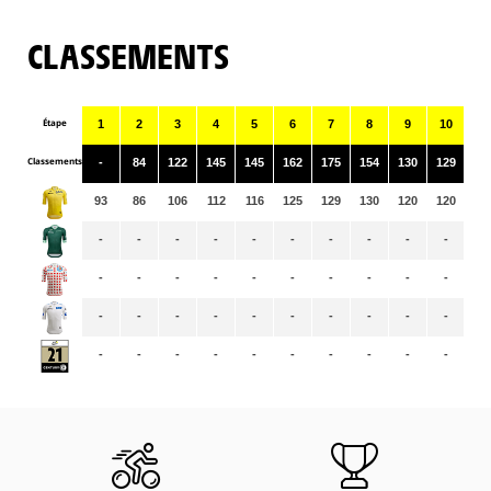
CLASSEMENTS
Étape
1
2
3
4
5
6
7
8
9
10
11
Classements
-
84
122
145
145
162
175
154
130
129
15
93
86
106
112
116
125
129
130
120
120
11
-
-
-
-
-
-
-
-
-
-
-
-
-
-
-
-
-
-
-
-
-
-
-
-
-
-
-
-
-
-
-
-
-
-
-
-
-
-
-
-
-
-
-
-