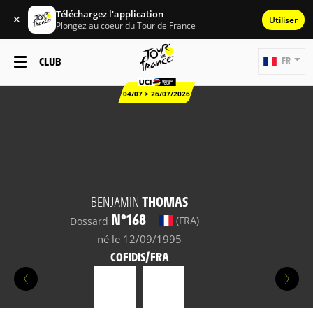
Téléchargez l'application
✕
Utiliser
Plongez au coeur du Tour de France
CLUB
FR
04/07 > 26/07/2026
BENJAMIN
THOMAS
N°168
(FRA)
Dossard
né le 12/09/1995
COFIDIS/FRA