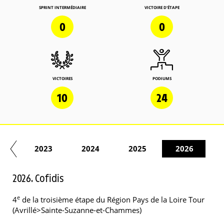
SPRINT INTERMÉDIAIRE
VICTOIRE D'ÉTAPE
0
0
VICTOIRES
PODIUMS
10
24
22
2023
2024
2025
2026
2026. Cofidis
e
4
de la troisième étape du Région Pays de la Loire Tour
(Avrillé>Sainte-Suzanne-et-Chammes)