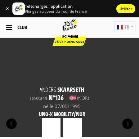
Téléchargez l'application
✕
Utiliser
Plongez au coeur du Tour de France
CLUB
FR
04/07 > 26/07/2026
ANDERS
SKAARSETH
N°126
(NOR)
Dossard
né le 07/05/1995
UNO-X MOBILITY/NOR