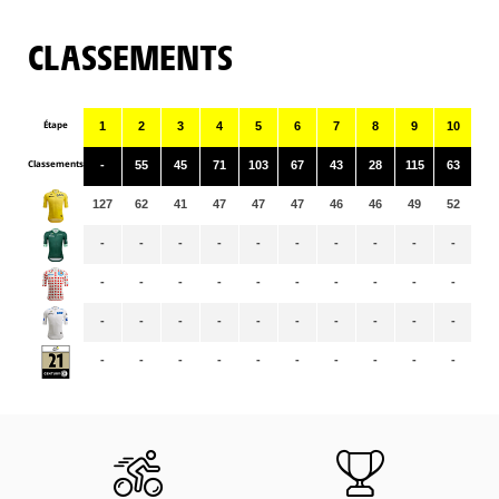
CLASSEMENTS
Étape
1
2
3
4
5
6
7
8
9
10
11
Classements
-
55
45
71
103
67
43
28
115
63
10
127
62
41
47
47
47
46
46
49
52
50
-
-
-
-
-
-
-
-
-
-
-
-
-
-
-
-
-
-
-
-
-
-
-
-
-
-
-
-
-
-
-
-
-
-
-
-
-
-
-
-
-
-
-
-