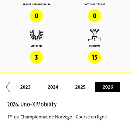
SPRINT INTERMÉDIAIRE
VICTOIRE D'ÉTAPE
0
0
VICTOIRES
PODIUMS
3
15
22
2023
2024
2025
2026
2026. Uno-X Mobility
er
1
du Championnat de Norvège - Course en ligne