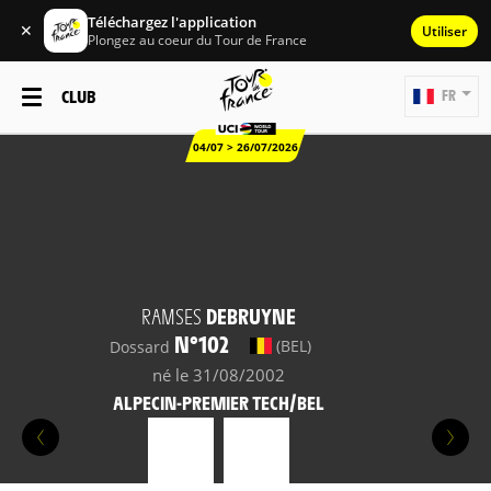
Téléchargez l'application
✕
Utiliser
Plongez au coeur du Tour de France
CLUB
FR
04/07 > 26/07/2026
RAMSES
DEBRUYNE
N°102
(BEL)
Dossard
né le 31/08/2002
ALPECIN-PREMIER TECH/BEL