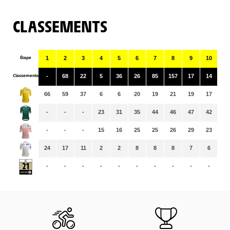
CLASSEMENTS
Étape
1
2
3
4
5
6
7
8
9
10
11
Classements
-
68
22
5
36
26
85
157
17
14
36
66
59
37
6
6
20
19
21
19
17
17
-
-
-
23
31
35
44
46
47
42
44
-
-
-
15
16
25
25
26
29
23
23
24
17
11
2
2
8
8
8
7
6
6
-
-
-
-
-
-
-
-
-
-
-