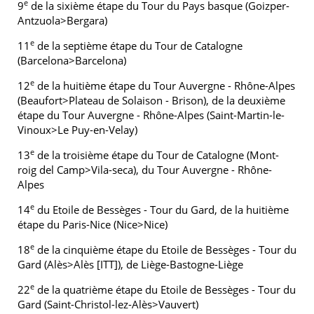
e
9
de la sixième étape du Tour du Pays basque (Goizper-
Antzuola>Bergara)
e
11
de la septième étape du Tour de Catalogne
(Barcelona>Barcelona)
e
12
de la huitième étape du Tour Auvergne - Rhône-Alpes
(Beaufort>Plateau de Solaison - Brison), de la deuxième
étape du Tour Auvergne - Rhône-Alpes (Saint-Martin-le-
Vinoux>Le Puy-en-Velay)
e
13
de la troisième étape du Tour de Catalogne (Mont-
roig del Camp>Vila-seca), du Tour Auvergne - Rhône-
Alpes
e
14
du Etoile de Bessèges - Tour du Gard, de la huitième
étape du Paris-Nice (Nice>Nice)
e
18
de la cinquième étape du Etoile de Bessèges - Tour du
Gard (Alès>Alès [ITT]), de Liège-Bastogne-Liège
e
22
de la quatrième étape du Etoile de Bessèges - Tour du
Gard (Saint-Christol-lez-Alès>Vauvert)