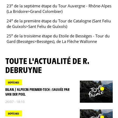
e
23
de la septième étape du Tour Auvergne - Rhône-Alpes
(La Bridoire>Grand Colombier)
e
24
de la première étape du Tour de Catalogne (Sant Feliu
de Guíxols>Sant Feliu de Guíxols)
e
25
de la troisième étape du Etoile de Bessèges - Tour du
Gard (Bessèges>Bessèges), de La Flèche Wallonne
TOUTE L'ACTUALITÉ DE R.
DEBRUYNE
DÉPÊCHES
BILAN / ALPECIN PREMIER-TECH : SAUVÉE PAR
VAN DER POEL
26/07 - 18:10
DÉPÊCHES