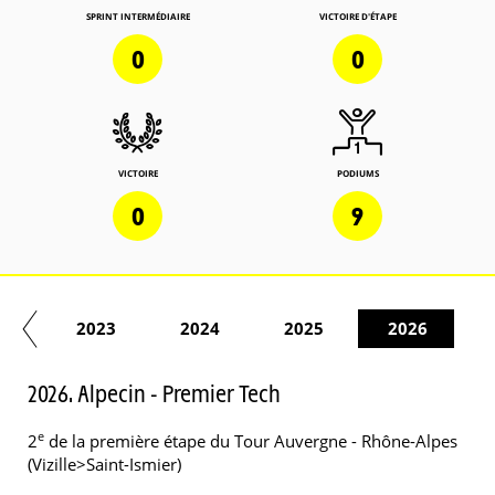
SPRINT INTERMÉDIAIRE
VICTOIRE D'ÉTAPE
0
0
VICTOIRE
PODIUMS
0
9
22
2023
2024
2025
2026
2026. Alpecin - Premier Tech
e
2
de la première étape du Tour Auvergne - Rhône-Alpes
(Vizille>Saint-Ismier)