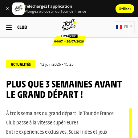
Téléchargez l'application
✕
Utiliser
Plongez au coeur du Tour de France
CLUB
FR
04/07 > 26/07/2026
ACTUALITÉS
12 juin 2026 - 15:25
PLUS QUE 3 SEMAINES AVANT
LE GRAND DÉPART !
À trois semaines du grand départ, le Tour de France
Club passe à la vitesse supérieure !
Entre expériences exclusives, Social rides et jeux