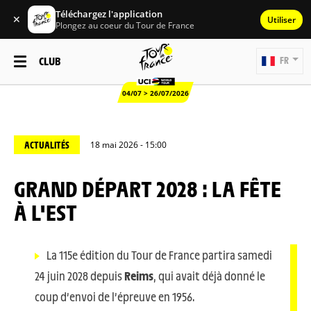
Téléchargez l'application
✕
Utiliser
Plongez au coeur du Tour de France
CLUB
FR
04/07 > 26/07/2026
ACTUALITÉS
18 mai 2026 - 15:00
GRAND DÉPART 2028 : LA FÊTE
À L'EST
La 115e édition du Tour de France partira samedi
24 juin 2028 depuis
Reims
, qui avait déjà donné le
coup d’envoi de l’épreuve en 1956.