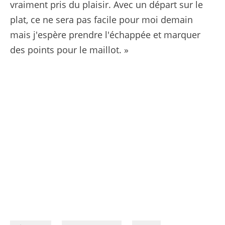
vraiment pris du plaisir. Avec un départ sur le
plat, ce ne sera pas facile pour moi demain
mais j'espère prendre l'échappée et marquer
des points pour le maillot. »
08/07/2026 - Tour de France 2026 - Étape 5 - Lannemezan / Pau (158,3 km) - Alex BAUDIN (EF EDUCATION - EASYPOST) © A.S.O./Charly Lopez