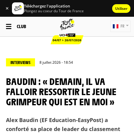
Téléchargez l'application
✕
Utiliser
Plongez au coeur du Tour de France
CLUB
FR
04/07 > 26/07/2026
INTERVIEWS
8 juillet 2026 - 18:54
BAUDIN : « DEMAIN, IL VA
FALLOIR RESSORTIR LE JEUNE
GRIMPEUR QUI EST EN MOI »
Alex Baudin (EF Education-EasyPost) a
conforté sa place de leader du classement