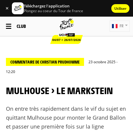
Téléchargez l'application
✕
Utiliser
Plongez au coeur du Tour de France
CLUB
FR
04/07 > 26/07/2026
COMMENTAIRE DE CHRISTIAN PRUDHOMME
23 octobre 2025 -
12:20
MULHOUSE > LE MARKSTEIN
On entre très rapidement dans le vif du sujet en
quittant Mulhouse pour monter le Grand Ballon
et passer une première fois sur la ligne