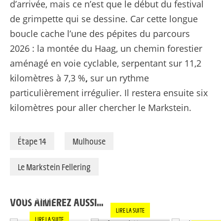
d’arrivée, mais ce n’est que le début du festival
de grimpette qui se dessine. Car cette longue
boucle cache l’une des pépites du parcours
2026 : la montée du Haag, un chemin forestier
aménagé en voie cyclable, serpentant sur 11,2
kilomètres à 7,3 %
,
sur un rythme
particulièrement irrégulier. Il restera ensuite six
kilomètres pour aller chercher le Markstein.
Étape 14
Mulhouse
Le Markstein Fellering
LE PANACHE SOUS
TADEJ POGAC
MAÎTRE TADEJ
TOUTES LES
CHAQUE VIC
COULEURS
EST VRAIM
VOUS AIMEREZ AUSSI…
SPÉCIALE »
LIRE LA SUITE
LIRE LA SUITE