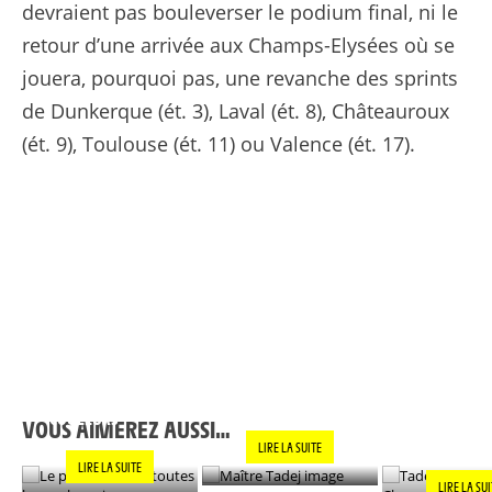
devraient pas bouleverser le podium final, ni le
retour d’une arrivée aux Champs-Elysées où se
jouera, pourquoi pas, une revanche des sprints
de Dunkerque (ét. 3), Laval (ét. 8), Châteauroux
(ét. 9), Toulouse (ét. 11) ou Valence (ét. 17).
LE PANACHE SOUS
TADEJ POGAC
MAÎTRE TADEJ
TOUTES LES
CHAQUE VIC
17/07/2024 - Tour de France 2024 - Étape 17 - Saint-Paul-Trois-Châteaux / Superdévoluy (177,8 km) - © A.S.O./Charly Lopez
COULEURS
EST VRAIM
VOUS AIMEREZ AUSSI…
SPÉCIALE »
LIRE LA SUITE
LIRE LA SUITE
LIRE LA SU