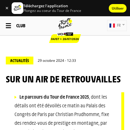
Téléchargez l'application
✕
Utiliser
Plongez au coeur du Tour de France
CLUB
FR
04/07 > 26/07/2026
ACTUALITÉS
29 octobre 2024 - 12:33
SUR UN AIR DE RETROUVAILLES
Le parcours du Tour de France 2025
, dont les
détails ont été dévoilés ce matin au Palais des
Congrès de Paris par Christian Prudhomme, fixe
des rendez-vous de prestige en montagne, par