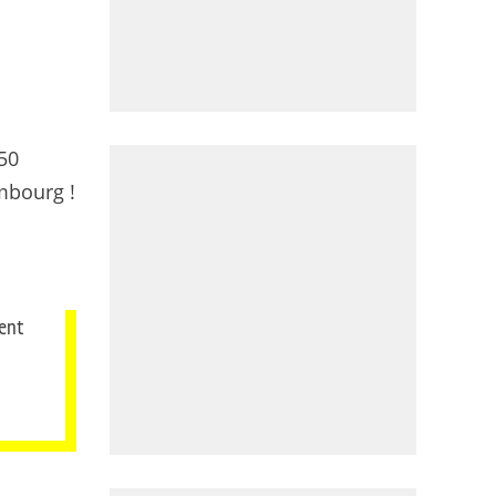
250
embourg !
ment