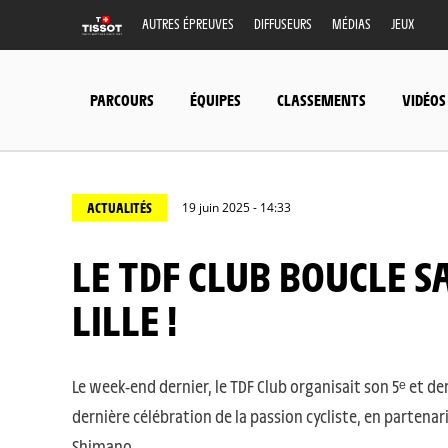
AUTRES ÉPREUVES
DIFFUSEURS
MÉDIAS
JEUX
PARCOURS
ÉQUIPES
CLASSEMENTS
VIDÉOS
ACTUALITÉS
19 juin 2025 - 14:33
LE TDF CLUB BOUCLE SA SAISON DE SOCIAL RIDES À
LILLE !
Le week-end dernier, le TDF Club organisait son 5ᵉ et de
dernière célébration de la passion cycliste, en parten
Shimano.