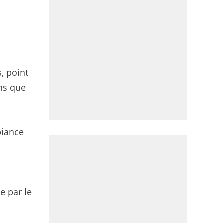
, point
ins que
!
biance
e par le