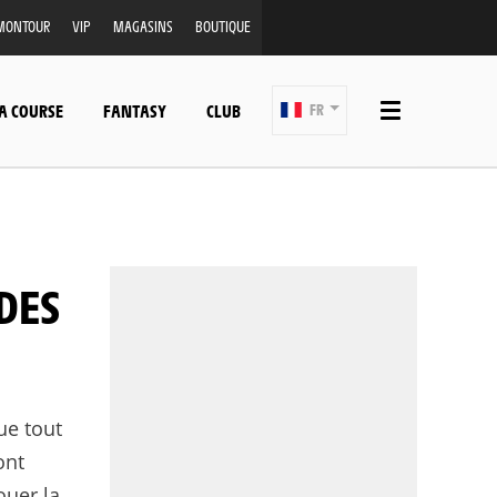
MONTOUR
VIP
MAGASINS
BOUTIQUE
A COURSE
FANTASY
CLUB
FR
ue tout
ont
ouer la