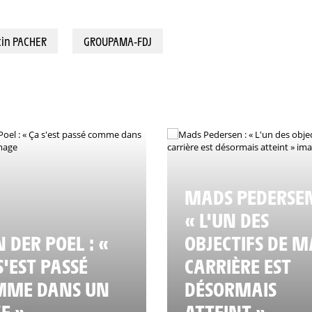
0,4 km) - Quentin PACHER (GROUPAMA-FDJ) © A.S.O./Charly Lopez
in PACHER
GROUPAMA-FDJ
MADS PEDERSEN
« L'UN DES
 DER POEL : «
OBJECTIFS DE M
S'EST PASSÉ
CARRIÈRE EST
MME DANS UN
DÉSORMAIS
E »
ATTEINT »