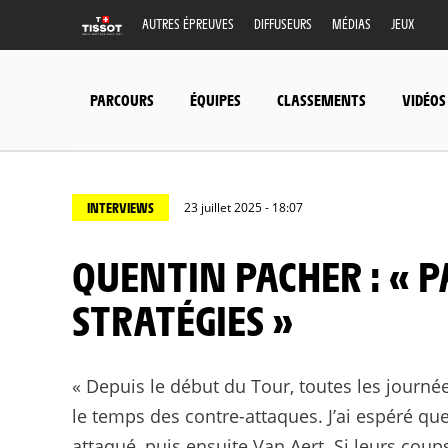
AUTRES ÉPREUVES
DIFFUSEURS
MÉDIAS
JEUX
PARCOURS
ÉQUIPES
CLASSEMENTS
VIDÉOS
INTERVIEWS
23 juillet 2025 - 18:07
QUENTIN PACHER : « PARTIR DE LOIN FAIT PARTIE DES
STRATÉGIES »
« Depuis le début du Tour, toutes les journée
le temps des contre-attaques. J’ai espéré qu
attaqué, puis ensuite Van Aert. Si leurs cou