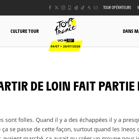
TOUR OPÉRATEURS
CULTURE TOUR
DANS M
04/07 > 26/07/2026
s sont folles. Quand il y a des échappées il y a presq
e ça se passe de cette façon, surtout quand les Ineos 
ps avaient marché, ça aurait pu créer un groupe pour j