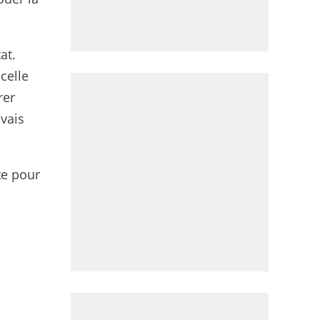
at.
 celle
rer
 vais
te pour