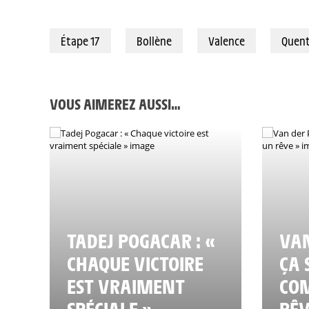
23/07/2025 – Tour de France 2025 – Étape 17 - Bollène / Valence (16
Étape 17
Bollène
Valence
Quent
VOUS AIMEREZ AUSSI…
TADEJ POGACAR : «
VAN
CHAQUE VICTOIRE
ÇA 
EST VRAIMENT
CO
SPÉCIALE »
RÊV