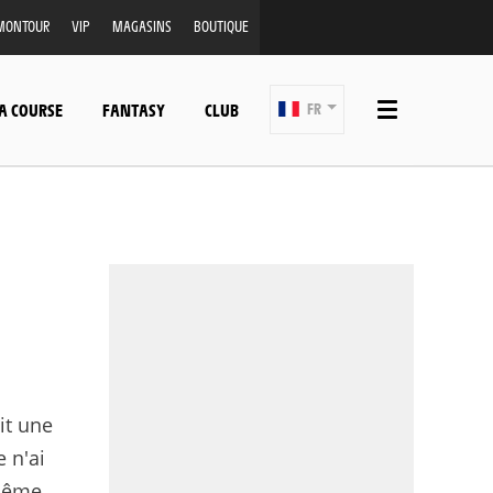
MONTOUR
VIP
MAGASINS
BOUTIQUE
A COURSE
FANTASY
CLUB
FR
it une
e n'ai
même,