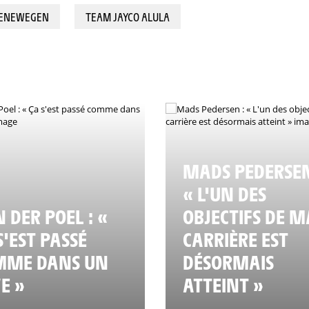
OENEWEGEN
TEAM JAYCO ALULA
MADS PEDERSEN
« L'UN DES
 DER POEL : «
OBJECTIFS DE M
S'EST PASSÉ
CARRIÈRE EST
MME DANS UN
DÉSORMAIS
E »
ATTEINT »