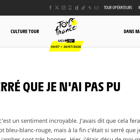
TOUR OPÉRATEURS
CULTURE TOUR
DANS M
04/07 > 26/07/2026
'est un sentiment incroyable. J'avais dit que cela fera
 bleu-blanc-rouge, mais à la fin c'était si serré que j
es jambes sont très bonnes. Hier, j'étais déçu de moi-