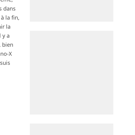
es dans
 la fin,
ir la
l y a
, bien
Uno-X
 suis