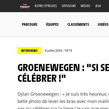
AUTRES ÉPREUVES
DIFFUSEURS
MÉDIAS
JEUX
PARCOURS
ÉQUIPES
CLASSEMENTS
VIDÉOS
INTERVIEWS
4 juillet 2024 - 18:19
GROENEWEGEN : "SI SERRÉ QUE JE N'AI PAS PU
CÉLÉBRER !"
Dylan Groenewegen : « Je suis très heureux, c
belle photo de lever les bras avec mon maillot
pas pu célébrer sur la ligne ! Je sais que m