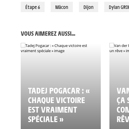
Étape 6
Mâcon
Dijon
Dylan GR
VOUS AIMEREZ AUSSI…
TADEJ POGACAR : «
VAN
CHAQUE VICTOIRE
ÇA 
EST VRAIMENT
CO
SPÉCIALE »
RÊV